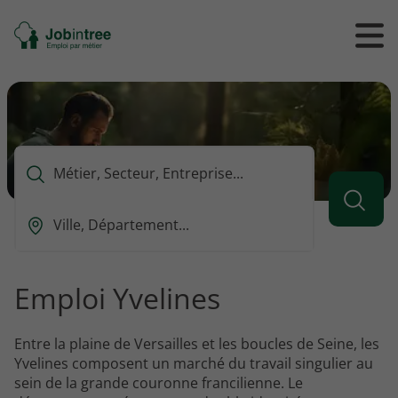
Se
Ouvrir
Ou
rendre
/
/
à
ferme
f
l'accueil
le
le
formul
m
de
reche
Que
voulez-
vous
Ou
rechercher
est-
?
ce
que
Emploi Yvelines
vous
voulez
rechercher
Entre la plaine de Versailles et les boucles de Seine, les
?
Yvelines composent un marché du travail singulier au
sein de la grande couronne francilienne. Le