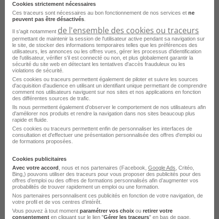
Cookies strictement nécessaires
Je postule
Ces traceurs sont nécessaires au bon fonctionnement de nos services et
ne
peuvent pas être désactivés
.
de l'ensemble des cookies ou traceurs
Il s'agit notamment
permettant de maintenir la session de l'utilisateur active pendant sa navigation sur
le site, de stocker des informations temporaires telles que les préférences des
utilisateurs, les annonces ou les offres vues, gérer les processus d'identification
de l'utilisateur, vérifier s'il est connecté ou non, et plus globalement garantir la
sécurité du site web en détectant les tentatives d'accès frauduleux ou les
violations de sécurité.
Ces cookies ou traceurs permettent également de piloter et suivre les sources
d'acquisition d'audience en utilisant un identifiant unique permettant de comprendre
comment nos utilisateurs naviguent sur nos sites et nos applications en fonction
des différentes sources de trafic.
Ils nous permettent également d’observer le comportement de nos utilisateurs afin
d'améliorer nos produits et rendre la navigation dans nos sites beaucoup plus
Magasinier - Livreur H/F
rapide et fluide.
Ces cookies ou traceurs permettent enfin de personnaliser les interfaces de
Île-de-France
CDI
France Travail
consultation et d'effectuer une présentation personnalisée des offres d'emploi ou
de formations proposées.
Publié le 7 août 2026
Cookies publicitaires
Avec votre accord
, nous et nos partenaires (Facebook,
Google Ads
, Critéo,
Bing,) pouvons utiliser des traceurs pour vous proposer des publicités pour des
Je postule
offres d’emploi ou des offres de formations personnalisés afin d’augmenter vos
probabilités de trouver rapidement un emploi ou une formation.
Nos partenaires personnalisent ces publicités en fonction de votre navigation, de
votre profil et de vos centres d’intérêt.
Vous pouvez à tout moment
paramétrer vos choix
ou
retirer votre
consentement
en cliquant sur le lien "
Gérer les traceurs
" en bas de page.