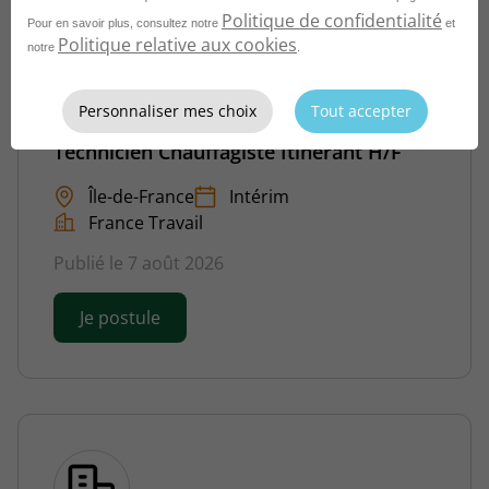
Politique de confidentialité
Pour en savoir plus, consultez notre
et
Politique relative aux cookies
notre
.
Personnaliser mes choix
Tout accepter
Technicien Chauffagiste Itinérant H/F
Île-de-France
Intérim
France Travail
Publié le 7 août 2026
Je postule