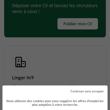
Déposer votre CV et laissez les recruteurs
venir à vous !
Publier mon CV
Linger H/F
Saint-Germain-en-Laye - 78
CDD
Continuer sans accepter
France Travail
Nous utilisons des cookies pour vous suggérer les offres d’emploi les
Publié le 7 août 2026
plus adaptées à votre recherche.