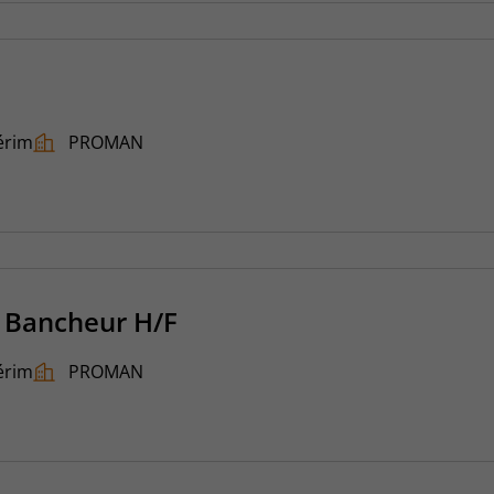
érim
PROMAN
 Bancheur H/F
érim
PROMAN