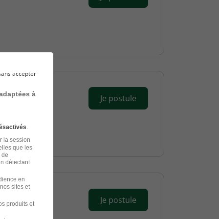
sans accepter
 adaptées à
Je postule
ésactivés
.
r la session
elles que les
n de
en détectant
udience en
nos sites et
Je postule
s produits et