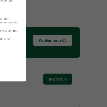
ectuer une
iser des
 personnalisés
de vos centres
ur le lien
Publier mon CV
Je postule