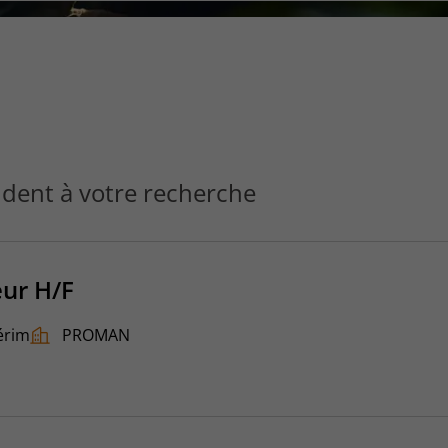
ce
que
vous
voulez
rechercher
?
dent à votre recherche
ur H/F
érim
PROMAN