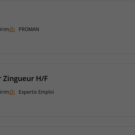
érim
PROMAN
 Zingueur H/F
érim
Expertis Emploi