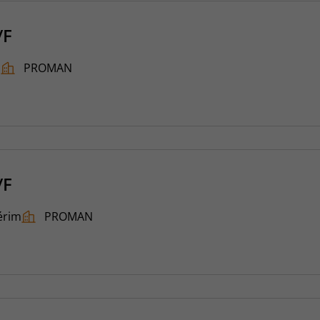
/F
I
PROMAN
/F
érim
PROMAN