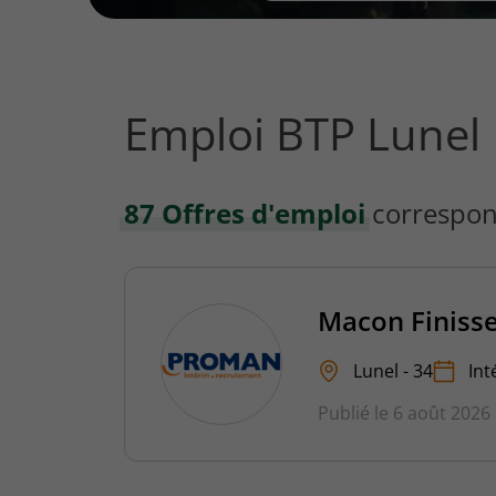
vous
rechercher
?
Emploi BTP Lunel
87 Offres d'emploi
correspon
Macon Finisse
Lunel - 34
Int
Publié le 6 août 2026