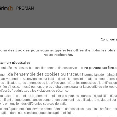
érim
PROMAN
Continuer 
sons des cookies pour vous suggérer les offres d’emploi les plus
votre recherche.
érim
PROMAN
ictement nécessaires
 sont nécessaires au bon fonctionnement de nos services et
ne peuvent pas être d
de l'ensemble des cookies ou traceurs
amment
permettant de mainteni
ur active pendant sa navigation sur le site, de stocker des informations temporaires t
es utilisateurs, les annonces ou les offres vues, gérer les processus d'identificatio
 vérifier s'il est connecté ou non, et plus globalement garantir la sécurité du site web 
 d'accès frauduleux ou les violations de sécurité.
u traceurs permettent également de piloter et suivre les sources d'acquisition d'a
identifiant unique permettant de comprendre comment nos utilisateurs naviguent sur 
F
ns en fonction des différentes sources de trafic.
ettent également d’observer le comportement de nos utilisateurs afin d'améliorer no
igation dans nos sites beaucoup plus rapide et fluide.
érim
PROMAN