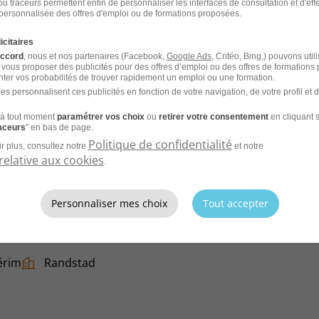
u traceurs permettent enfin de personnaliser les interfaces de consultation et d'eff
personnalisée des offres d'emploi ou de formations proposées.
icitaires
accord
, nous et nos partenaires (Facebook,
Google Ads
, Critéo, Bing,) pouvons util
 vous proposer des publicités pour des offres d’emploi ou des offres de formations
ter vos probabilités de trouver rapidement un emploi ou une formation.
es personnalisent ces publicités en fonction de votre navigation, de votre profil et 
CV et laissez les recruteurs venir à
à tout moment
paramétrer vos choix
ou
retirer votre consentement
en cliquant s
raceurs
" en bas de page.
Politique de confidentialité
r plus, consultez notre
et notre
relative aux cookies
.
Personnaliser mes choix
Tout accepter
érim
Randstad