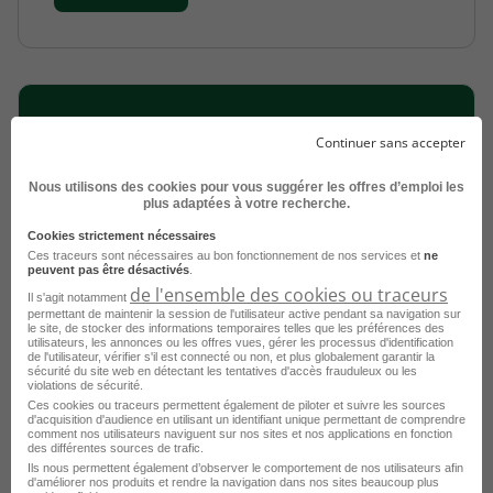
Continuer sans accepter
Déposer votre CV et laissez les recruteurs
venir à vous !
Nous utilisons des cookies pour vous suggérer les offres d’emploi les
plus adaptées à votre recherche.
Publier mon CV
Cookies strictement nécessaires
Ces traceurs sont nécessaires au bon fonctionnement de nos services et
ne
peuvent pas être désactivés
.
de l'ensemble des cookies ou traceurs
Il s'agit notamment
permettant de maintenir la session de l'utilisateur active pendant sa navigation sur
le site, de stocker des informations temporaires telles que les préférences des
utilisateurs, les annonces ou les offres vues, gérer les processus d'identification
de l'utilisateur, vérifier s'il est connecté ou non, et plus globalement garantir la
sécurité du site web en détectant les tentatives d'accès frauduleux ou les
violations de sécurité.
Ces cookies ou traceurs permettent également de piloter et suivre les sources
d'acquisition d'audience en utilisant un identifiant unique permettant de comprendre
comment nos utilisateurs naviguent sur nos sites et nos applications en fonction
des différentes sources de trafic.
Ils nous permettent également d’observer le comportement de nos utilisateurs afin
Redacteur Mobilite Restructuration H/F
d'améliorer nos produits et rendre la navigation dans nos sites beaucoup plus