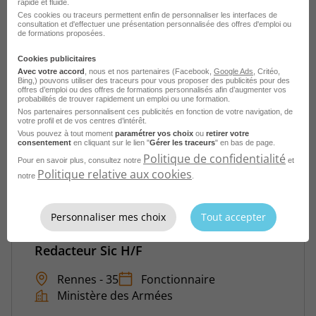
rapide et fluide.
Rennes - 35
Fonctionnaire
Ces cookies ou traceurs permettent enfin de personnaliser les interfaces de
consultation et d'effectuer une présentation personnalisée des offres d'emploi ou
Ministère des Armées
de formations proposées.
Publié le 12 mai 2026
Cookies publicitaires
Avec votre accord
, nous et nos partenaires (Facebook,
Google Ads
, Critéo,
Bing,) pouvons utiliser des traceurs pour vous proposer des publicités pour des
offres d’emploi ou des offres de formations personnalisés afin d’augmenter vos
Je postule
probabilités de trouver rapidement un emploi ou une formation.
Nos partenaires personnalisent ces publicités en fonction de votre navigation, de
votre profil et de vos centres d’intérêt.
Vous pouvez à tout moment
paramétrer vos choix
ou
retirer votre
consentement
en cliquant sur le lien "
Gérer les traceurs
" en bas de page.
Politique de confidentialité
Pour en savoir plus, consultez notre
et
Politique relative aux cookies
notre
.
Personnaliser mes choix
Tout accepter
Redacteur Sic H/F
Rennes - 35
Fonctionnaire
Ministère des Armées