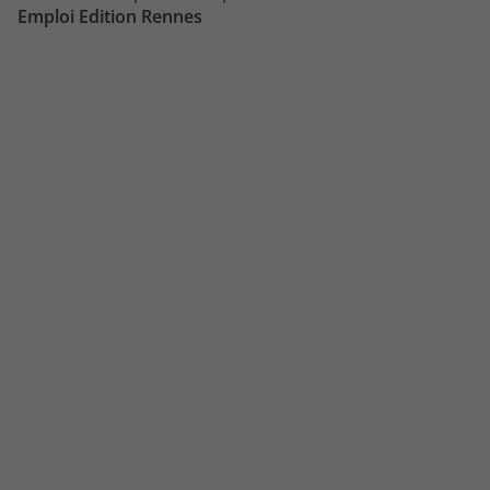
Emploi Transport Rennes
Emploi Edition Rennes