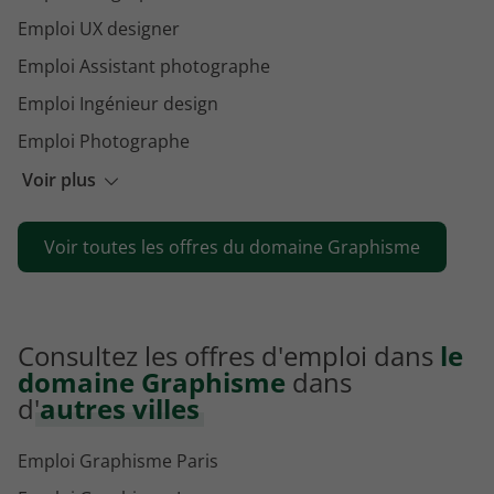
Emploi UX designer
Emploi Assistant photographe
Emploi Ingénieur design
Emploi Photographe
Emploi Monteur vidéo
Voir plus
Emploi Product designer
Voir toutes les offres du domaine Graphisme
Emploi Photographe scolaire
Consultez les offres d'emploi dans
le
domaine Graphisme
dans
d'
autres villes
Emploi Graphisme Paris