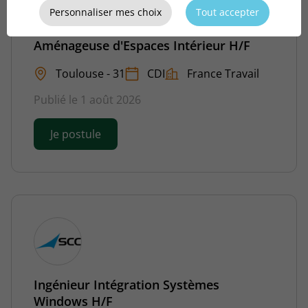
Personnaliser mes choix
Tout accepter
Concepteur Aménageur - Conceptrice
Aménageuse d'Espaces Intérieur H/F
Toulouse - 31
CDI
France Travail
Publié le 1 août 2026
Je postule
Ingénieur Intégration Systèmes
Windows H/F