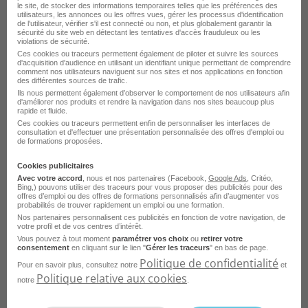
le site, de stocker des informations temporaires telles que les préférences des
utilisateurs, les annonces ou les offres vues, gérer les processus d'identification
de l'utilisateur, vérifier s'il est connecté ou non, et plus globalement garantir la
sécurité du site web en détectant les tentatives d'accès frauduleux ou les
violations de sécurité.
Ces cookies ou traceurs permettent également de piloter et suivre les sources
Responsable de Solutions - Ingénieur
d'acquisition d'audience en utilisant un identifiant unique permettant de comprendre
comment nos utilisateurs naviguent sur nos sites et nos applications en fonction
Intégration H/F
des différentes sources de trafic.
Ils nous permettent également d’observer le comportement de nos utilisateurs afin
d'améliorer nos produits et rendre la navigation dans nos sites beaucoup plus
Toulouse - 31
CDI
rapide et fluide.
Airbus Defense and Space
Ces cookies ou traceurs permettent enfin de personnaliser les interfaces de
consultation et d'effectuer une présentation personnalisée des offres d'emploi ou
de formations proposées.
Publié le 1 août 2026
Cookies publicitaires
Avec votre accord
, nous et nos partenaires (Facebook,
Google Ads
, Critéo,
Je postule
Bing,) pouvons utiliser des traceurs pour vous proposer des publicités pour des
offres d’emploi ou des offres de formations personnalisés afin d’augmenter vos
probabilités de trouver rapidement un emploi ou une formation.
Nos partenaires personnalisent ces publicités en fonction de votre navigation, de
votre profil et de vos centres d’intérêt.
Vous pouvez à tout moment
paramétrer vos choix
ou
retirer votre
consentement
en cliquant sur le lien "
Gérer les traceurs
" en bas de page.
Politique de confidentialité
Pour en savoir plus, consultez notre
et
Politique relative aux cookies
notre
.