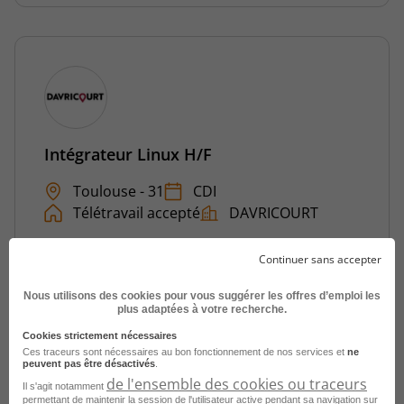
Intégrateur Linux H/F
Toulouse - 31
CDI
Télétravail accepté
DAVRICOURT
Publié le 3 août 2026
Continuer sans accepter
Je postule
Nous utilisons des cookies pour vous suggérer les offres d’emploi les
plus adaptées à votre recherche.
Cookies strictement nécessaires
Ces traceurs sont nécessaires au bon fonctionnement de nos services et
ne
peuvent pas être désactivés
.
de l'ensemble des cookies ou traceurs
Il s'agit notamment
permettant de maintenir la session de l'utilisateur active pendant sa navigation sur