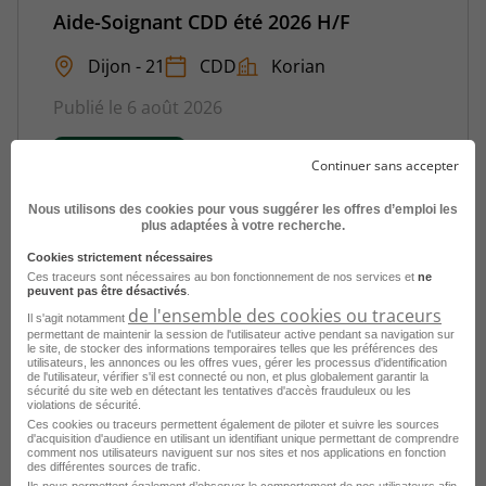
Aide-Soignant CDD été 2026 H/F
Dijon - 21
CDD
Korian
Publié le 6 août 2026
Je postule
Continuer sans accepter
Nous utilisons des cookies pour vous suggérer les offres d’emploi les
plus adaptées à votre recherche.
Cookies strictement nécessaires
Ces traceurs sont nécessaires au bon fonctionnement de nos services et
ne
peuvent pas être désactivés
.
de l'ensemble des cookies ou traceurs
Il s'agit notamment
permettant de maintenir la session de l'utilisateur active pendant sa navigation sur
le site, de stocker des informations temporaires telles que les préférences des
utilisateurs, les annonces ou les offres vues, gérer les processus d'identification
de l'utilisateur, vérifier s'il est connecté ou non, et plus globalement garantir la
sécurité du site web en détectant les tentatives d'accès frauduleux ou les
Aide-Soignant en EHPAD H/F
violations de sécurité.
Ces cookies ou traceurs permettent également de piloter et suivre les sources
Dijon - 21
Fonctionnaire
d'acquisition d'audience en utilisant un identifiant unique permettant de comprendre
comment nos utilisateurs naviguent sur nos sites et nos applications en fonction
Service Public
des différentes sources de trafic.