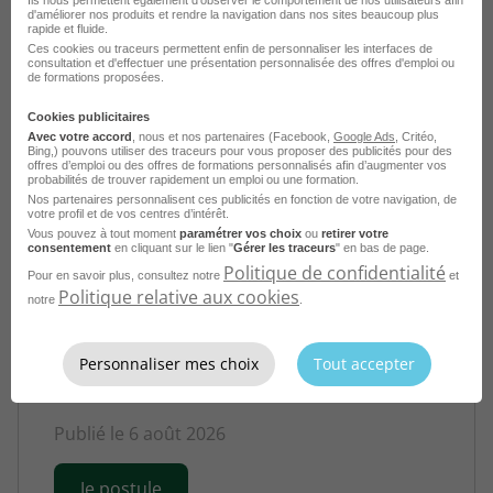
Ils nous permettent également d’observer le comportement de nos utilisateurs afin
d'améliorer nos produits et rendre la navigation dans nos sites beaucoup plus
Publié le 6 août 2026
rapide et fluide.
Ces cookies ou traceurs permettent enfin de personnaliser les interfaces de
consultation et d'effectuer une présentation personnalisée des offres d'emploi ou
Je postule
de formations proposées.
Cookies publicitaires
Avec votre accord
, nous et nos partenaires (Facebook,
Google Ads
, Critéo,
Bing,) pouvons utiliser des traceurs pour vous proposer des publicités pour des
offres d’emploi ou des offres de formations personnalisés afin d’augmenter vos
probabilités de trouver rapidement un emploi ou une formation.
Nos partenaires personnalisent ces publicités en fonction de votre navigation, de
votre profil et de vos centres d’intérêt.
Vous pouvez à tout moment
paramétrer vos choix
ou
retirer votre
consentement
en cliquant sur le lien "
Gérer les traceurs
" en bas de page.
Politique de confidentialité
Pour en savoir plus, consultez notre
et
Politique relative aux cookies
notre
.
Infirmier en EHPAD H/F
Dijon - 21
Fonctionnaire
Personnaliser mes choix
Tout accepter
Service Public
Publié le 6 août 2026
Je postule