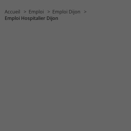
Emploi Informatique Dijon
Accueil
Emploi
Emploi Dijon
Emploi Distribution Dijon
Emploi Hospitalier Dijon