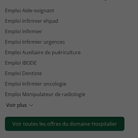
Emploi Aide-soignant
Emploi Infirmier ehpad
Emploi Infirmier
Emploi Infirmier urgences
Emploi Auxiliaire de puériculture
Emploi IBODE
Emploi Dentiste
Emploi Infirmier oncologie
Emploi Manipulateur de radiologie
Emploi Psychiatre
Voir plus
Emploi Agent de service hospitalier
Voir toutes les offres du domaine Hospitalier
Emploi Psychomotricien