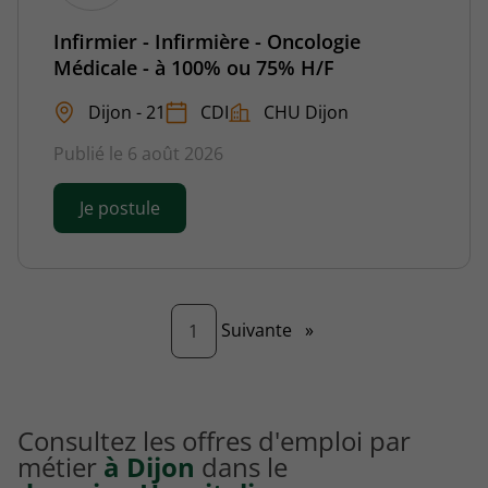
Infirmier - Infirmière - Oncologie
Médicale - à 100% ou 75% H/F
Dijon - 21
CDI
CHU Dijon
Publié le 6 août 2026
Je postule
Page
Suivante
»
1
Consultez les offres d'emploi par
métier
à Dijon
dans le