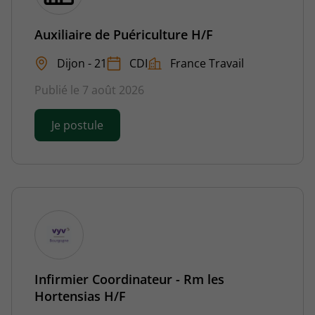
Auxiliaire de Puériculture H/F
Dijon - 21
CDI
France Travail
Publié le 7 août 2026
Je postule
Infirmier Coordinateur - Rm les
Hortensias H/F