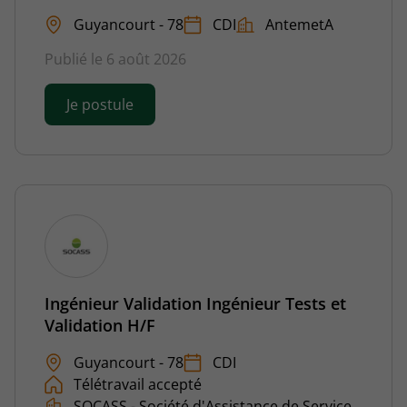
Guyancourt - 78
CDI
AntemetA
Publié le 6 août 2026
Je postule
Ingénieur Validation Ingénieur Tests et
Validation H/F
Guyancourt - 78
CDI
Télétravail accepté
SOCASS - Société d'Assistance de Service