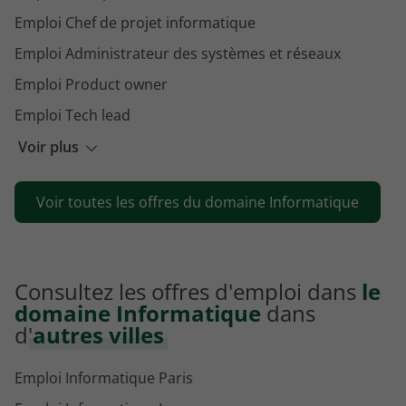
Emploi Chef de projet informatique
Emploi Administrateur des systèmes et réseaux
Emploi Product owner
Emploi Tech lead
Emploi Technicien systèmes et réseaux
Voir plus
Emploi Full stack developer
Voir toutes les offres du domaine Informatique
Emploi Ingénieur de développement
Consultez les offres d'emploi dans
le
domaine Informatique
dans
d'
autres villes
Emploi Informatique Paris