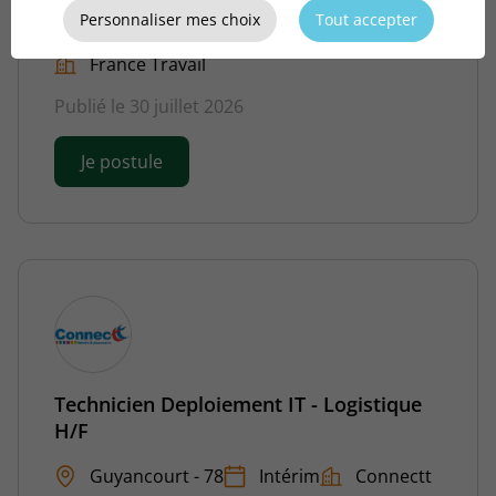
Personnaliser mes choix
Tout accepter
Guyancourt - 78
Intérim
France Travail
Publié le 30 juillet 2026
Je postule
Technicien Deploiement IT - Logistique
H/F
Guyancourt - 78
Intérim
Connectt