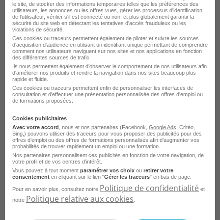
le site, de stocker des informations temporaires telles que les préférences des
utilisateurs, les annonces ou les offres vues, gérer les processus d'identification
de l'utilisateur, vérifier s'il est connecté ou non, et plus globalement garantir la
sécurité du site web en détectant les tentatives d'accès frauduleux ou les
violations de sécurité.
Ingénieur DevOps H/F
Ces cookies ou traceurs permettent également de piloter et suivre les sources
d'acquisition d'audience en utilisant un identifiant unique permettant de comprendre
comment nos utilisateurs naviguent sur nos sites et nos applications en fonction
Guyancourt - 78
CDI
France Travail
des différentes sources de trafic.
Ils nous permettent également d’observer le comportement de nos utilisateurs afin
Publié le 31 juillet 2026
d'améliorer nos produits et rendre la navigation dans nos sites beaucoup plus
rapide et fluide.
Ces cookies ou traceurs permettent enfin de personnaliser les interfaces de
consultation et d'effectuer une présentation personnalisée des offres d'emploi ou
Je postule
de formations proposées.
Cookies publicitaires
Avec votre accord
, nous et nos partenaires (Facebook,
Google Ads
, Critéo,
Bing,) pouvons utiliser des traceurs pour vous proposer des publicités pour des
offres d’emploi ou des offres de formations personnalisés afin d’augmenter vos
probabilités de trouver rapidement un emploi ou une formation.
Nos partenaires personnalisent ces publicités en fonction de votre navigation, de
votre profil et de vos centres d’intérêt.
Vous pouvez à tout moment
paramétrer vos choix
ou
retirer votre
consentement
en cliquant sur le lien "
Gérer les traceurs
" en bas de page.
Politique de confidentialité
Pour en savoir plus, consultez notre
et
Politique relative aux cookies
notre
.
Techniciens Support IT Junior - Intérim -
Guyancourt 78 H/F