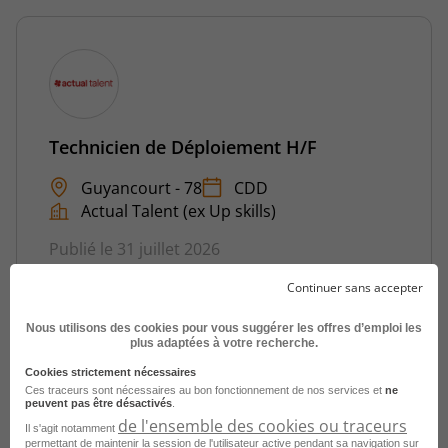
Technicien de Déploiement H/F
Guyancourt - 78
CDD
Actual Talent (ex Up skills)
Publié le 31 juillet 2026
Continuer sans accepter
Je postule
Nous utilisons des cookies pour vous suggérer les offres d’emploi les
plus adaptées à votre recherche.
Cookies strictement nécessaires
Ces traceurs sont nécessaires au bon fonctionnement de nos services et
ne
peuvent pas être désactivés
.
de l'ensemble des cookies ou traceurs
Il s'agit notamment
permettant de maintenir la session de l'utilisateur active pendant sa navigation sur