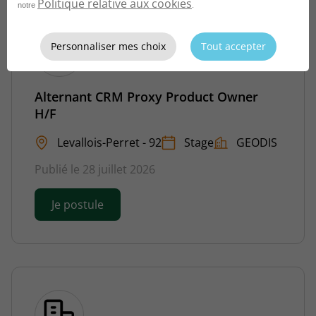
Politique relative aux cookies
notre
.
Personnaliser mes choix
Tout accepter
Alternant CRM Proxy Product Owner
H/F
Levallois-Perret - 92
Stage
GEODIS
Publié le 28 juillet 2026
Je postule