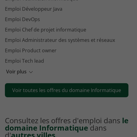
Emploi Développeur Java
Emploi DevOps
Emploi Chef de projet informatique
Emploi Administrateur des systèmes et réseaux
Emploi Product owner
Emploi Tech lead
Emploi Technicien systèmes et réseaux
Voir plus
Emploi Full stack developer
Voir toutes les offres du domaine Informatique
Emploi Ingénieur de développement
Consultez les offres d'emploi dans
le
domaine Informatique
dans
d'
autres villes