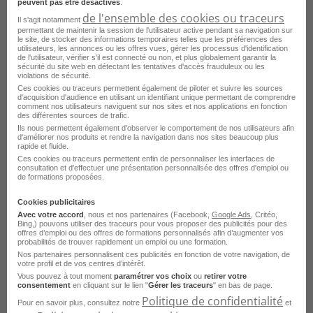
peuvent pas être désactivés
.
de l'ensemble des cookies ou traceurs
Il s'agit notamment
permettant de maintenir la session de l'utilisateur active pendant sa navigation sur
le site, de stocker des informations temporaires telles que les préférences des
utilisateurs, les annonces ou les offres vues, gérer les processus d'identification
de l'utilisateur, vérifier s'il est connecté ou non, et plus globalement garantir la
sécurité du site web en détectant les tentatives d'accès frauduleux ou les
violations de sécurité.
Ces cookies ou traceurs permettent également de piloter et suivre les sources
d'acquisition d'audience en utilisant un identifiant unique permettant de comprendre
comment nos utilisateurs naviguent sur nos sites et nos applications en fonction
des différentes sources de trafic.
Ils nous permettent également d’observer le comportement de nos utilisateurs afin
d'améliorer nos produits et rendre la navigation dans nos sites beaucoup plus
Technicien Support Informatique H/F
rapide et fluide.
Ces cookies ou traceurs permettent enfin de personnaliser les interfaces de
consultation et d'effectuer une présentation personnalisée des offres d'emploi ou
Levallois-Perret - 92
CDI
de formations proposées.
France Travail
Cookies publicitaires
Avec votre accord
, nous et nos partenaires (Facebook,
Google Ads
, Critéo,
Publié le 30 juillet 2026
Bing,) pouvons utiliser des traceurs pour vous proposer des publicités pour des
offres d’emploi ou des offres de formations personnalisés afin d’augmenter vos
probabilités de trouver rapidement un emploi ou une formation.
Je postule
Nos partenaires personnalisent ces publicités en fonction de votre navigation, de
votre profil et de vos centres d’intérêt.
Vous pouvez à tout moment
paramétrer vos choix
ou
retirer votre
consentement
en cliquant sur le lien "
Gérer les traceurs
" en bas de page.
Politique de confidentialité
Pour en savoir plus, consultez notre
et