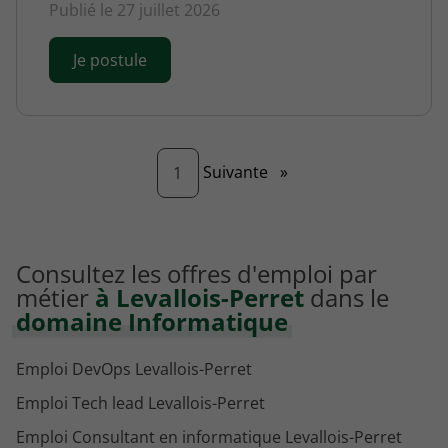
Publié le 27 juillet 2026
Je postule
Page
Suivante
»
1
Consultez les offres d'emploi par
métier
à Levallois-Perret
dans le
domaine Informatique
Emploi DevOps Levallois-Perret
Emploi Tech lead Levallois-Perret
Emploi Consultant en informatique Levallois-Perret