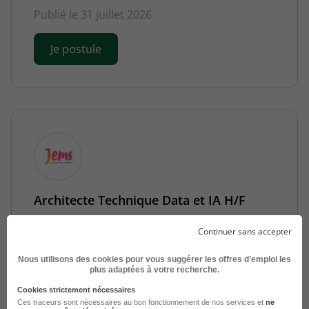
Publié le 31 juillet 2026
Je postule
Architecte Technique Data et IA H/F
Levallois-Perret - 92
CDI
Continuer sans accepter
Télétravail accepté
JEMS
Nous utilisons des cookies pour vous suggérer les offres d’emploi les
Publié le 30 juillet 2026
plus adaptées à votre recherche.
Cookies strictement nécessaires
Ces traceurs sont nécessaires au bon fonctionnement de nos services et
ne
Je postule