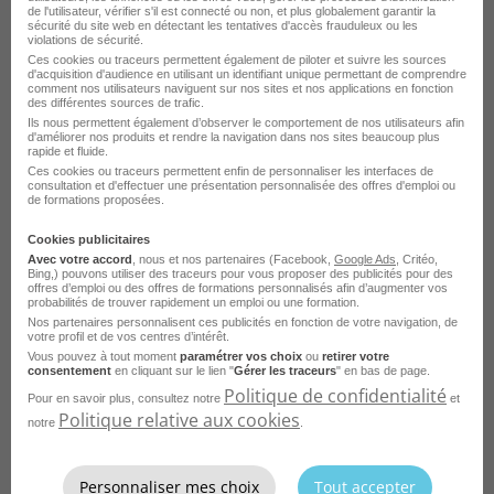
de l'utilisateur, vérifier s'il est connecté ou non, et plus globalement garantir la
sécurité du site web en détectant les tentatives d'accès frauduleux ou les
violations de sécurité.
Ces cookies ou traceurs permettent également de piloter et suivre les sources
d'acquisition d'audience en utilisant un identifiant unique permettant de comprendre
comment nos utilisateurs naviguent sur nos sites et nos applications en fonction
Architecte Système - Junior H/F
des différentes sources de trafic.
Ils nous permettent également d’observer le comportement de nos utilisateurs afin
d'améliorer nos produits et rendre la navigation dans nos sites beaucoup plus
Vitrolles - 13
Freelance
rapide et fluide.
Collective Works
Ces cookies ou traceurs permettent enfin de personnaliser les interfaces de
consultation et d'effectuer une présentation personnalisée des offres d'emploi ou
de formations proposées.
Publié le 24 juillet 2026
Cookies publicitaires
Avec votre accord
, nous et nos partenaires (Facebook,
Google Ads
, Critéo,
Je postule
Bing,) pouvons utiliser des traceurs pour vous proposer des publicités pour des
offres d’emploi ou des offres de formations personnalisés afin d’augmenter vos
probabilités de trouver rapidement un emploi ou une formation.
Nos partenaires personnalisent ces publicités en fonction de votre navigation, de
votre profil et de vos centres d’intérêt.
Vous pouvez à tout moment
paramétrer vos choix
ou
retirer votre
consentement
en cliquant sur le lien "
Gérer les traceurs
" en bas de page.
Politique de confidentialité
Pour en savoir plus, consultez notre
et
Politique relative aux cookies
notre
.
Personnaliser mes choix
Tout accepter