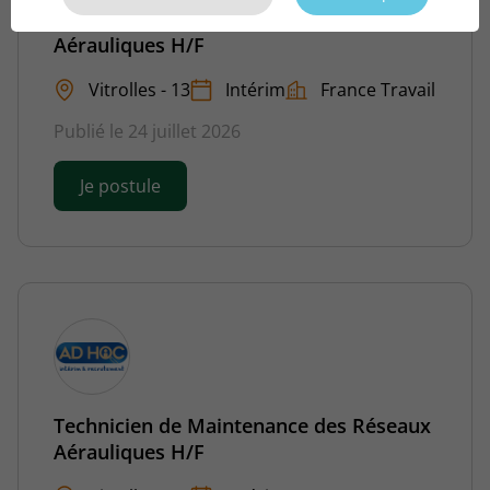
Technicien de Maintenance des Réseaux
Aérauliques H/F
Vitrolles - 13
Intérim
France Travail
Publié le 24 juillet 2026
Je postule
Technicien de Maintenance des Réseaux
Aérauliques H/F