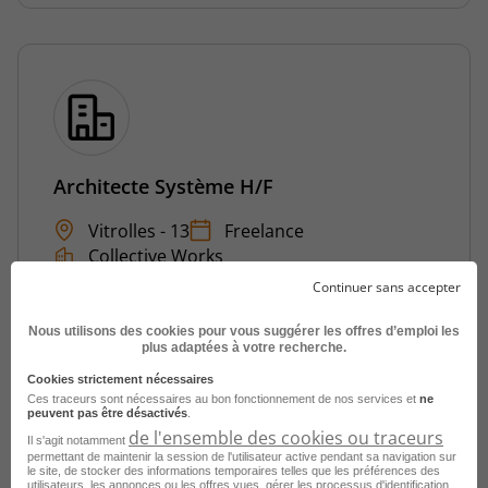
Architecte Système H/F
Vitrolles - 13
Freelance
Collective Works
Continuer sans accepter
Publié le 24 juillet 2026
Nous utilisons des cookies pour vous suggérer les offres d’emploi les
Je postule
plus adaptées à votre recherche.
Cookies strictement nécessaires
Ces traceurs sont nécessaires au bon fonctionnement de nos services et
ne
peuvent pas être désactivés
.
de l'ensemble des cookies ou traceurs
Il s'agit notamment
permettant de maintenir la session de l'utilisateur active pendant sa navigation sur
le site, de stocker des informations temporaires telles que les préférences des
utilisateurs, les annonces ou les offres vues, gérer les processus d'identification