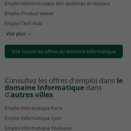
Emploi Administrateur des systèmes et réseaux
Emploi Product owner
Emploi Tech lead
Emploi Technicien systèmes et réseaux
Voir plus
Emploi Full stack developer
Voir toutes les offres du domaine Informatique
Emploi Ingénieur de développement
Consultez les offres d'emploi dans
le
domaine Informatique
dans
d'
autres villes
Emploi Informatique Paris
Emploi Informatique Lyon
Emploi Informatique Toulouse