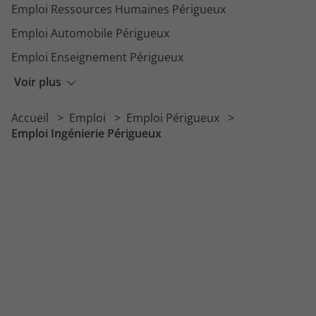
Emploi Ressources Humaines Périgueux
Emploi Automobile Périgueux
Emploi Enseignement Périgueux
Emploi Artisanat Périgueux
Voir plus
Emploi Immobilier Périgueux
Accueil
Emploi
Emploi Périgueux
Emploi Logistique Périgueux
Emploi Ingénierie Périgueux