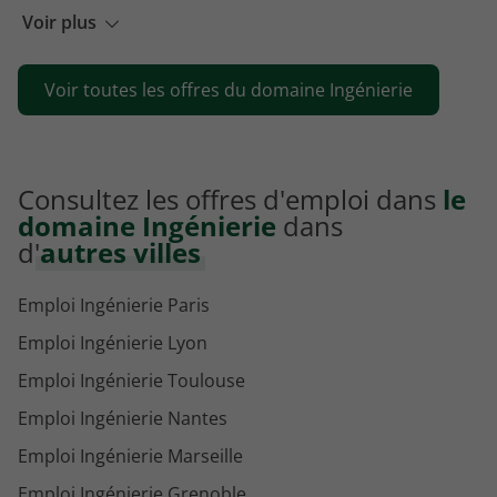
Emploi Technicien électricien
Voir plus
Emploi Dessinateur projeteur mécanique
Voir toutes les offres du domaine Ingénierie
Emploi Technicien courant faible
Consultez les offres d'emploi dans
le
domaine Ingénierie
dans
d'
autres villes
Emploi Ingénierie Paris
Emploi Ingénierie Lyon
Emploi Ingénierie Toulouse
Emploi Ingénierie Nantes
Emploi Ingénierie Marseille
Emploi Ingénierie Grenoble