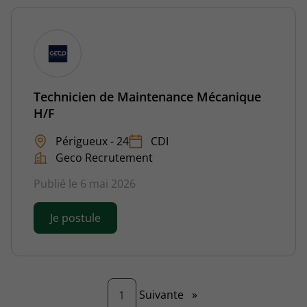
Technicien de Maintenance Mécanique
H/F
Périgueux - 24
CDI
Geco Recrutement
Publié le 6 mai 2026
Je postule
Page
Suivante
»
1