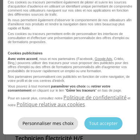
Ces cookies ou traceurs permettent également de piloter et suivre les sources
d'acquisition d'audience en utilisant un identifiant unique permettant de comprendre
comment nos utilisateurs naviguent sur nos sites et nos applications en fonction
des différentes sources de trafic.
Ils nous permettent également d’observer le comportement de nos utilisateurs afin
Dessinateur Électricité - CFO - CFA H/F
d'améliorer nos produits et rendre la navigation dans nos sites beaucoup plus
rapide et fluide.
Coulounieix-Chamiers - Périgueux - 24
Ces cookies ou traceurs permettent enfin de personnaliser les interfaces de
consultation et d'effectuer une présentation personnalisée des offres d'emploi ou
CDI
Snee
de formations proposées.
Publié le 5 juin 2026
Cookies publicitaires
Avec votre accord
, nous et nos partenaires (Facebook,
Google Ads
, Critéo,
Bing,) pouvons utiliser des traceurs pour vous proposer des publicités pour des
offres d’emploi ou des offres de formations personnalisés afin d’augmenter vos
Je postule
probabilités de trouver rapidement un emploi ou une formation.
Nos partenaires personnalisent ces publicités en fonction de votre navigation, de
votre profil et de vos centres d’intérêt.
Vous pouvez à tout moment
paramétrer vos choix
ou
retirer votre
consentement
en cliquant sur le lien "
Gérer les traceurs
" en bas de page.
Politique de confidentialité
Pour en savoir plus, consultez notre
et
Politique relative aux cookies
notre
.
Personnaliser mes choix
Tout accepter
Technicien Électricité H/F