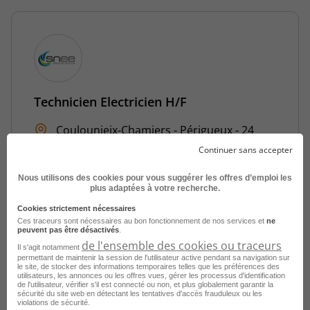
Technicien Electricien H/F
Coulounieix-Chamiers - Périgueux - 24
CDI
Snee
Continuer sans accepter
Publié le 9 juin 2026
Nous utilisons des cookies pour vous suggérer les offres d’emploi les
plus adaptées à votre recherche.
Je postule
Cookies strictement nécessaires
Ces traceurs sont nécessaires au bon fonctionnement de nos services et
ne
peuvent pas être désactivés
.
de l'ensemble des cookies ou traceurs
Il s'agit notamment
permettant de maintenir la session de l'utilisateur active pendant sa navigation sur
le site, de stocker des informations temporaires telles que les préférences des
utilisateurs, les annonces ou les offres vues, gérer les processus d'identification
de l'utilisateur, vérifier s'il est connecté ou non, et plus globalement garantir la
sécurité du site web en détectant les tentatives d'accès frauduleux ou les
violations de sécurité.