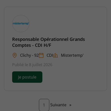
Responsable Opérationnel Grands
Comptes - CDI H/F
Clichy - 92
CDI
Mistertemp'
Publié le 8 juillet 2026
Je postule
Page
Suivante
»
1