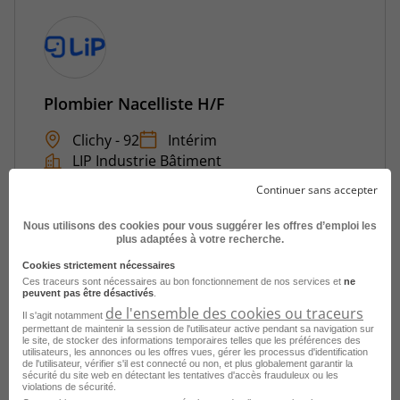
Plombier Nacelliste H/F
Clichy - 92
Intérim
LIP Industrie Bâtiment
Continuer sans accepter
Publié le 30 juillet 2026
Nous utilisons des cookies pour vous suggérer les offres d’emploi les
Je postule
plus adaptées à votre recherche.
Cookies strictement nécessaires
Ces traceurs sont nécessaires au bon fonctionnement de nos services et
ne
peuvent pas être désactivés
.
de l'ensemble des cookies ou traceurs
Il s'agit notamment
permettant de maintenir la session de l'utilisateur active pendant sa navigation sur
le site, de stocker des informations temporaires telles que les préférences des
utilisateurs, les annonces ou les offres vues, gérer les processus d'identification
de l'utilisateur, vérifier s'il est connecté ou non, et plus globalement garantir la
sécurité du site web en détectant les tentatives d'accès frauduleux ou les
violations de sécurité.