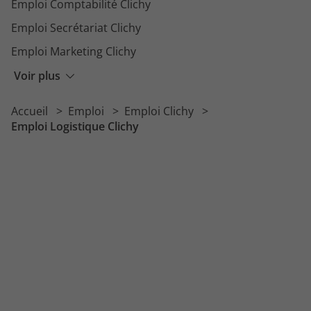
Emploi Comptabilité Clichy
Emploi Secrétariat Clichy
Emploi Marketing Clichy
Emploi BTP Clichy
Voir plus
Emploi Ressources Humaines Clichy
Accueil
Emploi
Emploi Clichy
Emploi Production Clichy
Emploi Logistique Clichy