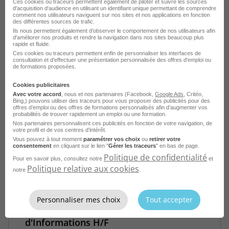
Ces cookies ou traceurs permettent également de piloter et suivre les sources
d'acquisition d'audience en utilisant un identifiant unique permettant de comprendre
comment nos utilisateurs naviguent sur nos sites et nos applications en fonction
Ingénieur d'Affaires Data & Conseil - CDI
des différentes sources de trafic.
- Clichy 92 H/F
Ils nous permettent également d’observer le comportement de nos utilisateurs afin
d'améliorer nos produits et rendre la navigation dans nos sites beaucoup plus
rapide et fluide.
Clichy - 92
CDI
Collective Works
Ces cookies ou traceurs permettent enfin de personnaliser les interfaces de
consultation et d'effectuer une présentation personnalisée des offres d'emploi ou
de formations proposées.
Publié le 28 juillet 2026
Cookies publicitaires
Avec votre accord
, nous et nos partenaires (Facebook,
Google Ads
, Critéo,
Je postule
Bing,) pouvons utiliser des traceurs pour vous proposer des publicités pour des
offres d’emploi ou des offres de formations personnalisés afin d’augmenter vos
probabilités de trouver rapidement un emploi ou une formation.
Nos partenaires personnalisent ces publicités en fonction de votre navigation, de
votre profil et de vos centres d’intérêt.
Vous pouvez à tout moment
paramétrer vos choix
ou
retirer votre
consentement
en cliquant sur le lien "
Gérer les traceurs
" en bas de page.
Politique de confidentialité
Pour en savoir plus, consultez notre
et
Politique relative aux cookies
notre
.
Personnaliser mes choix
Tout accepter
Ingénieur Commercial des Flux
d'Informations H/F