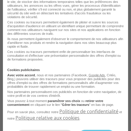
le site, de stocker des informations temporaires telles que les préférences des
Emploi Product manager
utilisateurs, les annonces ou les offres vues, gérer les processus d'identification
de l'utilisateur, vérifier s'il est connecté ou non, et plus globalement garantir la
sécurité du site web en détectant les tentatives d'accès frauduleux ou les
Emploi Consultant en stratégie
violations de sécurité.
Ces cookies ou traceurs permettent également de piloter et suivre les sources
Emploi Consultant digital
d'acquisition d'audience en utilisant un identifiant unique permettant de comprendre
comment nos utilisateurs naviguent sur nos sites et nos applications en fonction
des différentes sources de trafic.
Emploi Chef de projet marketing
Ils nous permettent également d’observer le comportement de nos utilisateurs afin
d'améliorer nos produits et rendre la navigation dans nos sites beaucoup plus
Emploi Prospecteur
Voir plus
rapide et fluide.
Ces cookies ou traceurs permettent enfin de personnaliser les interfaces de
Emploi Category manager
consultation et d'effectuer une présentation personnalisée des offres d'emploi ou
de formations proposées.
Voir toutes les offres du domaine Marketing
Emploi Assistant chef de produit marketing
Cookies publicitaires
Avec votre accord
, nous et nos partenaires (Facebook,
Google Ads
, Critéo,
Bing,) pouvons utiliser des traceurs pour vous proposer des publicités pour des
offres d’emploi ou des offres de formations personnalisés afin d’augmenter vos
probabilités de trouver rapidement un emploi ou une formation.
Consultez les offres d'emploi dans
le
Nos partenaires personnalisent ces publicités en fonction de votre navigation, de
votre profil et de vos centres d’intérêt.
domaine Marketing
dans
Vous pouvez à tout moment
paramétrer vos choix
ou
retirer votre
d'
autres villes
consentement
en cliquant sur le lien "
Gérer les traceurs
" en bas de page.
Politique de confidentialité
Pour en savoir plus, consultez notre
et
Politique relative aux cookies
notre
.
Emploi Marketing Paris