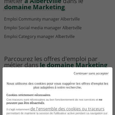
métier
à Albertville
dans le
domaine Marketing
Emploi Community manager Albertville
Emploi Social media manager Albertville
Emploi Category manager Albertville
Parcourez les offres d'emploi par
métier dans
le domaine Marketing
Continuer sans accepter
Emploi Community manager
Nous utilisons des cookies pour vous suggérer les offres d’emploi les
Emploi Assistant marketing
plus adaptées à votre recherche.
Emploi Chef de produit
Cookies strictement nécessaires
Ces traceurs sont nécessaires au bon fonctionnement de nos services et
ne
Emploi Chargé de marketing
peuvent pas être désactivés
.
de l'ensemble des cookies ou traceurs
Il s'agit notamment
Emploi Enquêteur
permettant de maintenir la session de l'utilisateur active pendant sa navigation sur