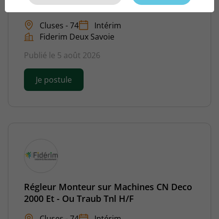
H/F
Cluses - 74
Intérim
Fiderim Deux Savoie
Publié le 5 août 2026
Je postule
Régleur Monteur sur Machines CN Deco
2000 Et - Ou Traub Tnl H/F
Cluses - 74
Intérim