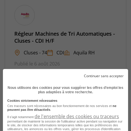
Régleur Machines de Tri Automatiques -
Cluses - CDI H/F
Cluses - 74
CDI
Aquila RH
Publié le 6 août 2026
Continuer sans accepter
Je postule
Nous utilisons des cookies pour vous suggérer les offres d’emploi les
plus adaptées à votre recherche.
Cookies strictement nécessaires
Ces traceurs sont nécessaires au bon fonctionnement de nos services et
ne
peuvent pas être désactivés
.
de l'ensemble des cookies ou traceurs
Il s'agit notamment
permettant de maintenir la session de l'utilisateur active pendant sa navigation sur
le site, de stocker des informations temporaires telles que les préférences des
utilisateurs, les annonces ou les offres vues, gérer les processus d'identification