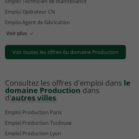
Emploi Technicien de maintenance
Emploi Opérateur CN
Emploi Agent de fabrication
Emploi Agent de conditionnement
Voir plus
Emploi Régleur
Voir toutes les offres du domaine Production
Emploi Métallier
Consultez les offres d'emploi dans
le
domaine Production
dans
d'
autres villes
Emploi Production Paris
Emploi Production Toulouse
Emploi Production Lyon