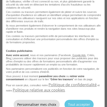
de l'utilisateur, vérifier s'il est connecté ou non, et plus globalement garantir la
sécurité du site web en détectant les tentatives d'accès frauduleux ou les
violations de sécurité.
Monteur sur Machines Escomatic à
Ces cookies ou traceurs permettent également de piloter et suivre les sources
Cames H/F
d'acquisition d'audience en utilisant un identifiant unique permettant de comprendre
comment nos utilisateurs naviguent sur nos sites et nos applications en fonction
des différentes sources de trafic.
Cluses - 74
Intérim
Ils nous permettent également d’observer le comportement de nos utilisateurs afin
d'améliorer nos produits et rendre la navigation dans nos sites beaucoup plus
Fiderim Deux Savoie
rapide et fluide.
Ces cookies ou traceurs permettent enfin de personnaliser les interfaces de
Publié le 5 août 2026
consultation et d'effectuer une présentation personnalisée des offres d'emploi ou
de formations proposées.
Je postule
Cookies publicitaires
Avec votre accord
, nous et nos partenaires (Facebook,
Google Ads
, Critéo,
Bing,) pouvons utiliser des traceurs pour vous proposer des publicités pour des
offres d’emploi ou des offres de formations personnalisés afin d’augmenter vos
probabilités de trouver rapidement un emploi ou une formation.
Nos partenaires personnalisent ces publicités en fonction de votre navigation, de
votre profil et de vos centres d’intérêt.
Vous pouvez à tout moment
paramétrer vos choix
ou
retirer votre
consentement
en cliquant sur le lien "
Gérer les traceurs
" en bas de page.
Politique de confidentialité
Pour en savoir plus, consultez notre
et
Politique relative aux cookies
notre
.
Aide Décolleteur Multibroches a Cames
Personnaliser mes choix
Tout accepter