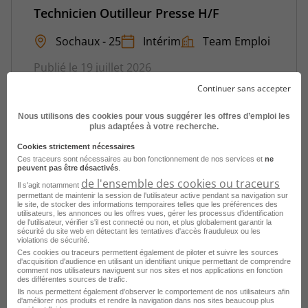
Technicien Outilleur Presse H/F
Sochaux - 25
Intérim
Team Emploi
Publié le 19 juillet 2026
Continuer sans accepter
Je postule
Nous utilisons des cookies pour vous suggérer les offres d’emploi les
plus adaptées à votre recherche.
Cookies strictement nécessaires
Ces traceurs sont nécessaires au bon fonctionnement de nos services et
ne
peuvent pas être désactivés
.
de l'ensemble des cookies ou traceurs
Il s'agit notamment
permettant de maintenir la session de l'utilisateur active pendant sa navigation sur
le site, de stocker des informations temporaires telles que les préférences des
utilisateurs, les annonces ou les offres vues, gérer les processus d'identification
de l'utilisateur, vérifier s'il est connecté ou non, et plus globalement garantir la
sécurité du site web en détectant les tentatives d'accès frauduleux ou les
violations de sécurité.
Opérateur de Production Presse ou
Ces cookies ou traceurs permettent également de piloter et suivre les sources
d'acquisition d'audience en utilisant un identifiant unique permettant de comprendre
Assemblage H/F
comment nos utilisateurs naviguent sur nos sites et nos applications en fonction
des différentes sources de trafic.
Ils nous permettent également d’observer le comportement de nos utilisateurs afin
Sochaux - 25
Intérim
Team Emploi
d'améliorer nos produits et rendre la navigation dans nos sites beaucoup plus