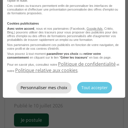
rapide et fluide.
Publié le 19 juillet 2026
Ces cookies ou traceurs permettent enfin de personnaliser les interfaces de
consultation et d'effectuer une présentation personnalisée des offres d'emploi ou
de formations proposées.
Je postule
Cookies publicitaires
Avec votre accord
, nous et nos partenaires (Facebook,
Google Ads
, Critéo,
Bing,) pouvons utiliser des traceurs pour vous proposer des publicités pour des
offres d’emploi ou des offres de formations personnalisés afin d’augmenter vos
probabilités de trouver rapidement un emploi ou une formation.
Nos partenaires personnalisent ces publicités en fonction de votre navigation, de
votre profil et de vos centres d’intérêt.
Vous pouvez à tout moment
paramétrer vos choix
ou
retirer votre
consentement
en cliquant sur le lien "
Gérer les traceurs
" en bas de page.
Politique de confidentialité
Pour en savoir plus, consultez notre
et
Politique relative aux cookies
notre
.
Soudeur H/F
Personnaliser mes choix
Tout accepter
Sochaux - 25
Intérim
Start People
Publié le 10 juillet 2026
Je postule