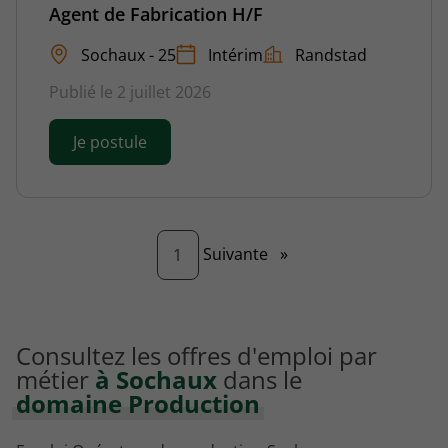
Agent de Fabrication H/F
Sochaux - 25
Intérim
Randstad
Publié le 2 juillet 2026
Je postule
Page
Suivante
»
1
Consultez les offres d'emploi par
métier
à Sochaux
dans le
domaine Production