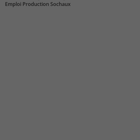
Emploi Hospitalier Sochaux
Emploi Production Sochaux