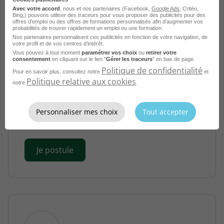
Avec votre accord
, nous et nos partenaires (Facebook,
Google Ads
, Critéo,
Bing,) pouvons utiliser des traceurs pour vous proposer des publicités pour des
offres d’emploi ou des offres de formations personnalisés afin d’augmenter vos
probabilités de trouver rapidement un emploi ou une formation.
Nos partenaires personnalisent ces publicités en fonction de votre navigation, de
votre profil et de vos centres d’intérêt.
Vous pouvez à tout moment
paramétrer vos choix
ou
retirer votre
consentement
en cliquant sur le lien "
Gérer les traceurs
" en bas de page.
Politique de confidentialité
Pour en savoir plus, consultez notre
et
Politique relative aux cookies
notre
.
Auxiliaire de Vie H/F
Le Mans - 72
CDI
Vitalliance
Personnaliser mes choix
Tout accepter
Publié le 4 août 2026
Je postule