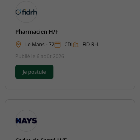
Pharmacien H/F
Le Mans - 72
CDI
FID RH.
Publié le 6 août 2026
Je postule