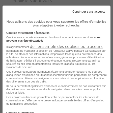
Publié le 5 août 2026
Continuer sans accepter
Je postule
Nous utilisons des cookies pour vous suggérer les offres d’emploi les
plus adaptées à votre recherche.
Cookies strictement nécessaires
Ces traceurs sont nécessaires au bon fonctionnement de nos services et
ne
peuvent pas être désactivés
.
de l'ensemble des cookies ou traceurs
Il s'agit notamment
permettant de maintenir la session de l'utilisateur active pendant sa navigation sur
le site, de stocker des informations temporaires telles que les préférences des
utilisateurs, les annonces ou les offres vues, gérer les processus d'identification
de l'utilisateur, vérifier s'il est connecté ou non, et plus globalement garantir la
sécurité du site web en détectant les tentatives d'accès frauduleux ou les
violations de sécurité.
Auxiliaire de Vie H/F
Ces cookies ou traceurs permettent également de piloter et suivre les sources
d'acquisition d'audience en utilisant un identifiant unique permettant de comprendre
Le Mans - 72
CDI
Azaé
comment nos utilisateurs naviguent sur nos sites et nos applications en fonction
des différentes sources de trafic.
Ils nous permettent également d’observer le comportement de nos utilisateurs afin
Publié le 4 août 2026
d'améliorer nos produits et rendre la navigation dans nos sites beaucoup plus
rapide et fluide.
Ces cookies ou traceurs permettent enfin de personnaliser les interfaces de
Je postule
consultation et d'effectuer une présentation personnalisée des offres d'emploi ou
de formations proposées.
Cookies publicitaires