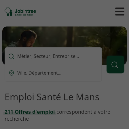
Se
Ouvrir
Ou
rendre
/
/
à
ferme
f
l'accueil
le
le
formul
m
de
reche
Que
voulez-
vous
Ou
rechercher
est-
?
ce
que
Emploi Santé Le Mans
vous
voulez
rechercher
211 Offres d'emploi
correspondent à votre
?
recherche