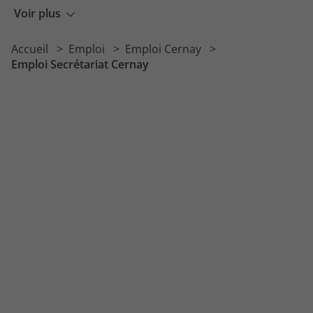
Emploi Commerce Cernay
Voir plus
Emploi Comptabilité Cernay
Accueil
Emploi
Emploi Cernay
Emploi Automobile Cernay
Emploi Secrétariat Cernay