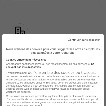
Continuer sans accepter
Assistant - Assistante Manager
Nous utilisons des cookies pour vous suggérer les offres d’emploi les
Commercial en Alternance H/F
plus adaptées à votre recherche.
Cookies strictement nécessaires
Cernay - 68
Alternance
Ces traceurs sont nécessaires au bon fonctionnement de nos services et
ne
France Travail
peuvent pas être désactivés
.
de l'ensemble des cookies ou traceurs
Il s'agit notamment
Publié le 25 août 2025
permettant de maintenir la session de l'utilisateur active pendant sa navigation sur
le site, de stocker des informations temporaires telles que les préférences des
utilisateurs, les annonces ou les offres vues, gérer les processus d'identification
de l'utilisateur, vérifier s'il est connecté ou non, et plus globalement garantir la
Je postule
sécurité du site web en détectant les tentatives d'accès frauduleux ou les
violations de sécurité.
Ces cookies ou traceurs permettent également de piloter et suivre les sources
d'acquisition d'audience en utilisant un identifiant unique permettant de comprendre
comment nos utilisateurs naviguent sur nos sites et nos applications en fonction
des différentes sources de trafic.