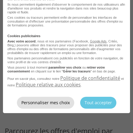
Ils nous permettent également d’observer le comportement de nos utilisateurs afin
d'améliorer nos produits et rendre la navigation dans nos sites beaucoup plus
rapide et fluide.
Ces cookies ou traceurs permettent enfin de personnaliser les interfaces de
consultation et d'effectuer une présentation personnalisée des offres d'emploi ou
Consultez les offres d'emploi par
de formations proposées.
métier
à Cernay
dans le
Cookies publicitaires
domaine Secrétariat
Avec votre accord
, nous et nos partenaires (Facebook,
Google Ads
, Critéo,
Bing,) pouvons utiliser des traceurs pour vous proposer des publicités pour des
offres d’emploi ou des offres de formations personnalisés afin d’augmenter vos
probabilités de trouver rapidement un emploi ou une formation.
Emploi Assistant projet Cernay
Nos partenaires personnalisent ces publicités en fonction de votre navigation, de
votre profil et de vos centres d’intérêt.
Emploi Secrétaire polyvalent Cernay
Vous pouvez à tout moment
paramétrer vos choix
ou
retirer votre
consentement
en cliquant sur le lien "
Gérer les traceurs
" en bas de page.
Emploi Assistante de direction Cernay
Politique de confidentialité
Pour en savoir plus, consultez notre
et
Politique relative aux cookies
Emploi Assistant de manager Cernay
notre
.
Emploi Secrétaire médical Cernay
Personnaliser mes choix
Tout accepter
Emploi Chargé d'accueil Cernay
Parcourez les offres d'emploi par