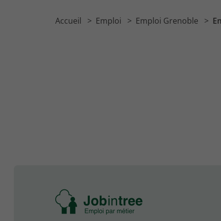
Accueil
Emploi
Emploi Grenoble
Em
Se
rendre
à