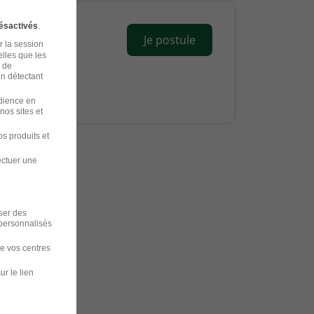
ésactivés
.
Je postule
r la session
elles que les
n de
en détectant
udience en
nos sites et
s produits et
ectuer une
dans le
iser des
 personnalisés
de vos centres
ur le lien