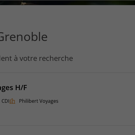
ce
que
vous
voulez
rechercher
Grenoble
?
ent à votre recherche
ages H/F
CDI
Philibert Voyages