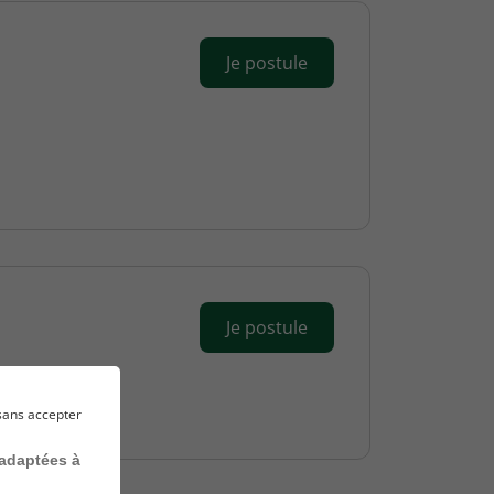
Je postule
Je postule
sans accepter
 adaptées à