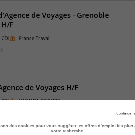
d'Agence de Voyages - Grenoble
 H/F
CDI
France Travail
26
Agence de Voyages H/F
CDI
KARAVEL GROUPE
26
Continuer 
sons des cookies pour vous suggérer les offres d’emploi les plus
votre recherche.