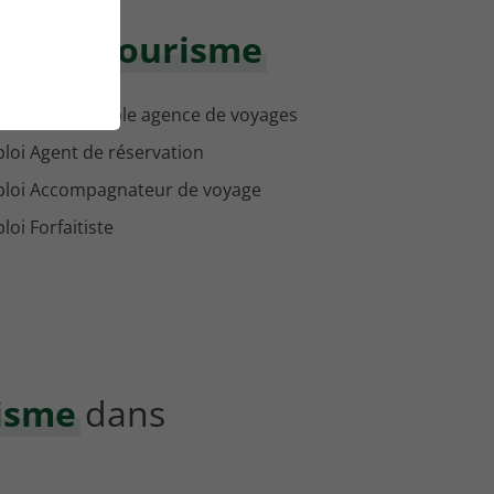
maine Tourisme
loi Responsable agence de voyages
loi Agent de réservation
loi Accompagnateur de voyage
oi Forfaitiste
isme
dans