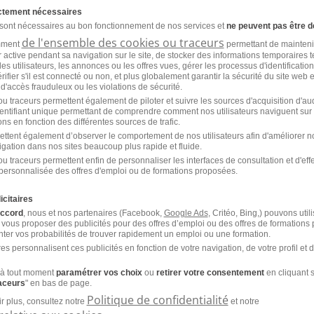
ictement nécessaires
 sont nécessaires au bon fonctionnement de nos services et
ne peuvent pas être d
Agence de Voyages H/F
de l'ensemble des cookies ou traceurs
amment
permettant de mainteni
ur active pendant sa navigation sur le site, de stocker des informations temporaires t
CDI
Philibert Voyages
es utilisateurs, les annonces ou les offres vues, gérer les processus d'identificatio
 vérifier s'il est connecté ou non, et plus globalement garantir la sécurité du site web 
 d'accès frauduleux ou les violations de sécurité.
u traceurs permettent également de piloter et suivre les sources d'acquisition d'a
identifiant unique permettant de comprendre comment nos utilisateurs naviguent sur 
ns en fonction des différentes sources de trafic.
ettent également d’observer le comportement de nos utilisateurs afin d'améliorer no
igation dans nos sites beaucoup plus rapide et fluide.
u traceurs permettent enfin de personnaliser les interfaces de consultation et d'eff
personnalisée des offres d'emploi ou de formations proposées.
'emploi par métier
à Grenoble
icitaires
accord
, nous et nos partenaires (Facebook,
Google Ads
, Critéo, Bing,) pouvons util
 vous proposer des publicités pour des offres d’emploi ou des offres de formations
ter vos probabilités de trouver rapidement un emploi ou une formation.
es personnalisent ces publicités en fonction de votre navigation, de votre profil et 
à tout moment
paramétrer vos choix
ou
retirer votre consentement
en cliquant s
raceurs
" en bas de page.
Politique de confidentialité
r plus, consultez notre
et notre