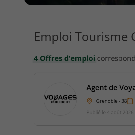
vous
rechercher
?
Emploi Tourisme 
4 Offres d'emploi
correspond
Agent de Voy
Grenoble - 38
Publié le 4 août 2026