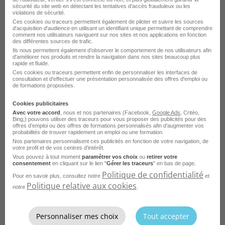
sécurité du site web en détectant les tentatives d'accès frauduleux ou les
Voir les villes du métier Agent de propreté
violations de sécurité.
Ces cookies ou traceurs permettent également de piloter et suivre les sources
Offres d'emploi Agent de nettoyage
d'acquisition d'audience en utilisant un identifiant unique permettant de comprendre
comment nos utilisateurs naviguent sur nos sites et nos applications en fonction
des différentes sources de trafic.
Voir les villes du métier Agent de nettoyage
Ils nous permettent également d’observer le comportement de nos utilisateurs afin
d'améliorer nos produits et rendre la navigation dans nos sites beaucoup plus
Offres d'emploi Agent d'entretien du bâtiment
rapide et fluide.
Ces cookies ou traceurs permettent enfin de personnaliser les interfaces de
Voir les villes du métier Agent d'entretien du bâtiment
consultation et d'effectuer une présentation personnalisée des offres d'emploi ou
de formations proposées.
Offres d'emploi Agent d'entretien industriel
Voir plus
Cookies publicitaires
Voir les villes du métier Agent d'entretien industriel
Avec votre accord
, nous et nos partenaires (Facebook,
Google Ads
, Critéo,
Accueil
Emploi
Index Catégorie
Bing,) pouvons utiliser des traceurs pour vous proposer des publicités pour des
Offres d'emploi Agent d'entretien en crèche
offres d’emploi ou des offres de formations personnalisés afin d’augmenter vos
Index Nettoyage
probabilités de trouver rapidement un emploi ou une formation.
Voir les villes du métier Agent d'entretien en crèche
Nos partenaires personnalisent ces publicités en fonction de votre navigation, de
votre profil et de vos centres d’intérêt.
Offres d'emploi Agent d'entretien et de nettoyage
Vous pouvez à tout moment
paramétrer vos choix
ou
retirer votre
consentement
en cliquant sur le lien "
Gérer les traceurs
" en bas de page.
Voir les villes du métier Agent d'entretien et de nettoyage
Politique de confidentialité
Pour en savoir plus, consultez notre
et
Politique relative aux cookies
notre
.
Offres d'emploi Agent technique
Voir les villes du métier Agent technique
Personnaliser mes choix
Tout accepter
Offres d'emploi Assistant ménager