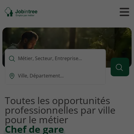
Se
Ouvrir
Ou
rendre
/
/
à
ferme
f
l'accueil
le
le
formul
m
de
reche
Que
voulez-
vous
Ou
rechercher
est-
?
ce
que
Toutes les opportunités
vous
professionnelles par ville
voulez
rechercher
pour le métier
?
Chef de gare