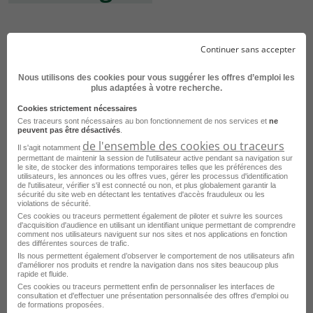
Offres d'emploi
Chef de gare
Continuer sans accepter
Nous utilisons des cookies pour vous suggérer les offres d’emploi les
Offres d'emploi Chef de gare Lyon
plus adaptées à votre recherche.
Offres d'emploi Chef de gare Orly
Cookies strictement nécessaires
Ces traceurs sont nécessaires au bon fonctionnement de nos services et
ne
peuvent pas être désactivés
.
Offres d'emploi Chef de gare Saint-Ouen-l'Aumône
de l'ensemble des cookies ou traceurs
Il s'agit notamment
permettant de maintenir la session de l'utilisateur active pendant sa navigation sur
le site, de stocker des informations temporaires telles que les préférences des
utilisateurs, les annonces ou les offres vues, gérer les processus d'identification
de l'utilisateur, vérifier s'il est connecté ou non, et plus globalement garantir la
Accueil
Emploi
Index Catégorie
sécurité du site web en détectant les tentatives d'accès frauduleux ou les
violations de sécurité.
Index Ferroviaire
Index Chef de gare
Ces cookies ou traceurs permettent également de piloter et suivre les sources
d'acquisition d'audience en utilisant un identifiant unique permettant de comprendre
comment nos utilisateurs naviguent sur nos sites et nos applications en fonction
des différentes sources de trafic.
Ils nous permettent également d’observer le comportement de nos utilisateurs afin
d'améliorer nos produits et rendre la navigation dans nos sites beaucoup plus
rapide et fluide.
Ces cookies ou traceurs permettent enfin de personnaliser les interfaces de
consultation et d'effectuer une présentation personnalisée des offres d'emploi ou
de formations proposées.