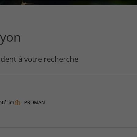
ce
que
vous
voulez
rechercher
Lyon
?
dent à votre recherche
ntérim
PROMAN