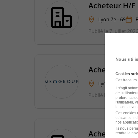
Acheteur H/F
Lyon 7e - 69
Publié le 7 juillet 202
Nous utili
Acheteur Indi
Cookies str
Ces traceurs
Lyon - 69
CDI
Il s'agit not
de l'utilisate
Publié le 5 juillet 202
préférences d
l'utilisateur,
les tentatives
Ces cookies o
utilisant un 
nos applicatio
Ils nous perm
Acheteur H/F
rendre la nav