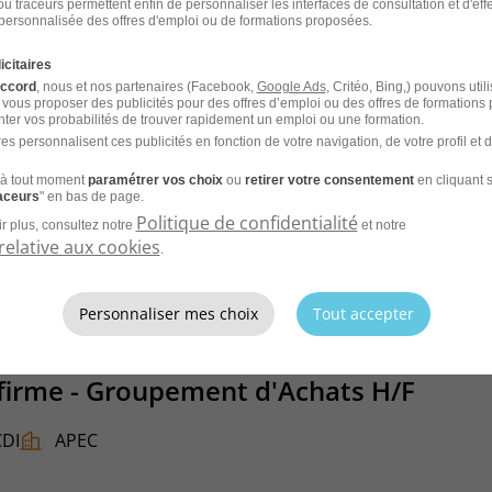
u traceurs permettent enfin de personnaliser les interfaces de consultation et d'eff
personnalisée des offres d'emploi ou de formations proposées.
CDI
APEC
icitaires
accord
, nous et nos partenaires (Facebook,
Google Ads
, Critéo, Bing,) pouvons util
 vous proposer des publicités pour des offres d’emploi ou des offres de formations
ter vos probabilités de trouver rapidement un emploi ou une formation.
es personnalisent ces publicités en fonction de votre navigation, de votre profil et 
à tout moment
paramétrer vos choix
ou
retirer votre consentement
en cliquant s
raceurs
" en bas de page.
CV et laissez les recruteurs venir à
Politique de confidentialité
r plus, consultez notre
et notre
relative aux cookies
.
Personnaliser mes choix
Tout accepter
firme - Groupement d'Achats H/F
CDI
APEC