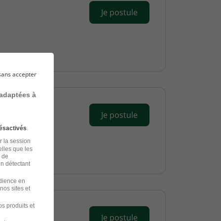
Je postule
sans accepter
 adaptées à
Je postule
ésactivés
.
r la session
elles que les
n de
en détectant
udience en
nos sites et
s produits et
Je postule