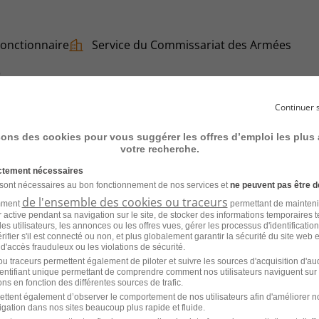
Fonctionnaire
Service du Commissariat des Armées
6
Continuer 
sons des cookies pour vous suggérer les offres d’emploi les plus
votre recherche.
rect H/F
ictement nécessaires
 sont nécessaires au bon fonctionnement de nos services et
ne peuvent pas être d
MEOGROUP
de l'ensemble des cookies ou traceurs
amment
permettant de mainteni
ur active pendant sa navigation sur le site, de stocker des informations temporaires t
6
es utilisateurs, les annonces ou les offres vues, gérer les processus d'identificatio
 vérifier s'il est connecté ou non, et plus globalement garantir la sécurité du site web 
 d'accès frauduleux ou les violations de sécurité.
u traceurs permettent également de piloter et suivre les sources d'acquisition d'a
identifiant unique permettant de comprendre comment nos utilisateurs naviguent sur 
ns en fonction des différentes sources de trafic.
ettent également d’observer le comportement de nos utilisateurs afin d'améliorer no
igation dans nos sites beaucoup plus rapide et fluide.