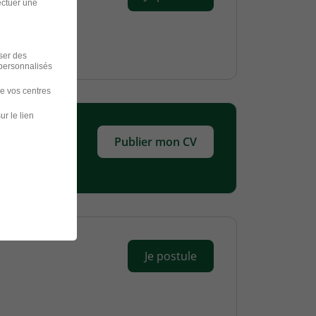
ectuer une
iser des
 personnalisés
de vos centres
ur le lien
Publier mon CV
Je postule