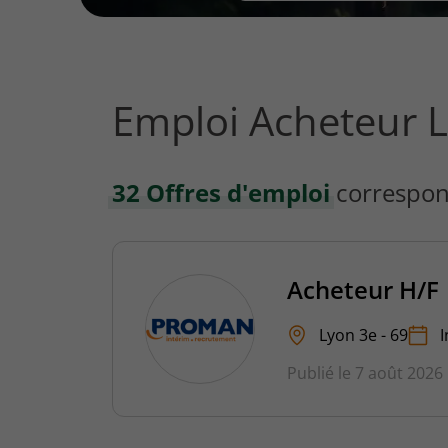
vous
rechercher
?
Emploi Acheteur 
32 Offres d'emploi
correspon
Acheteur H/F
Lyon 3e - 69
I
Publié le 7 août 2026