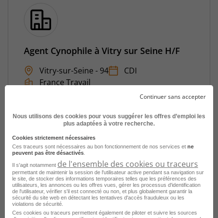
Agent Cynophile à Vitry sur Seine H/F
Vitry-sur-Seine - 94
CDI
France Travail
Continuer sans accepter
Publié le 28 juillet 2026
Nous utilisons des cookies pour vous suggérer les offres d’emploi les
Je postule
plus adaptées à votre recherche.
Cookies strictement nécessaires
Ces traceurs sont nécessaires au bon fonctionnement de nos services et
ne
peuvent pas être désactivés
.
de l'ensemble des cookies ou traceurs
Il s'agit notamment
permettant de maintenir la session de l'utilisateur active pendant sa navigation sur
le site, de stocker des informations temporaires telles que les préférences des
utilisateurs, les annonces ou les offres vues, gérer les processus d'identification
de l'utilisateur, vérifier s'il est connecté ou non, et plus globalement garantir la
sécurité du site web en détectant les tentatives d'accès frauduleux ou les
violations de sécurité.
Ces cookies ou traceurs permettent également de piloter et suivre les sources