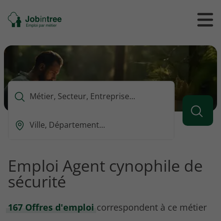
Se
Ouvrir
Ou
rendre
/
/
à
ferme
f
l'accueil
le
le
formul
m
de
reche
Que
voulez-
vous
Ou
rechercher
est-
?
ce
que
Emploi Agent cynophile de
vous
sécurité
voulez
rechercher
?
167 Offres d'emploi
correspondent à ce métier