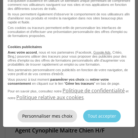
d'acquisition d'audience en utilisant un identifiant unique permettant de comprendre
comment nos utilisateurs naviguent sur nos sites et nos applications en fonction
Agent Cynophile - Maitre Chien
des différentes sources de trafic.
Ils nous permettent également d’observer le comportement de nos utilisateurs afin
Soletanche H/F
d'améliorer nos produits et rendre la navigation dans nos sites beaucoup plus
rapide et fluide.
Montereau-Fault-Yonne - 77
CDI
Ces cookies ou traceurs permettent enfin de personnaliser les interfaces de
consultation et d'effectuer une présentation personnalisée des offres d'emploi ou
Groupe BSL Sécurité
de formations proposées.
Publié le 28 juillet 2026
Cookies publicitaires
Avec votre accord
, nous et nos partenaires (Facebook,
Google Ads
, Critéo,
Bing,) pouvons utiliser des traceurs pour vous proposer des publicités pour des
offres d’emploi ou des offres de formations personnalisés afin d’augmenter vos
Je postule
probabilités de trouver rapidement un emploi ou une formation.
Nos partenaires personnalisent ces publicités en fonction de votre navigation, de
votre profil et de vos centres d’intérêt.
Vous pouvez à tout moment
paramétrer vos choix
ou
retirer votre
consentement
en cliquant sur le lien "
Gérer les traceurs
" en bas de page.
Politique de confidentialité
Pour en savoir plus, consultez notre
et
Politique relative aux cookies
notre
.
Personnaliser mes choix
Tout accepter
Agent Cynophile Maitre Chien H/F