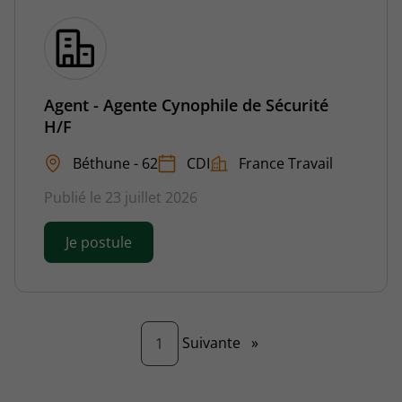
Agent - Agente Cynophile de Sécurité
H/F
Béthune - 62
CDI
France Travail
Publié le 23 juillet 2026
Je postule
Page
Suivante
»
1