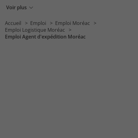
Emploi Approvisionneur
Voir plus
Emploi Technicien d'exploitation
Accueil
Emploi
Emploi Moréac
Emploi Gestionnaire de stock
Emploi Logistique Moréac
Emploi Agent d'expédition Moréac