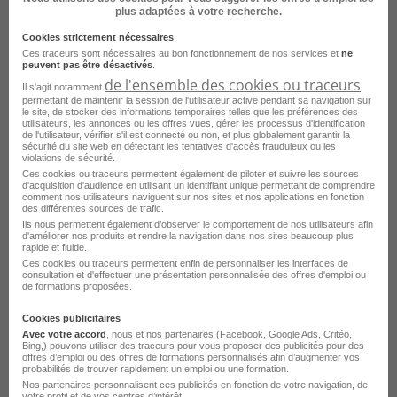
métier
Agent d'expédition dans
plus adaptées à votre recherche.
d'autres villes
Cookies strictement nécessaires
Ces traceurs sont nécessaires au bon fonctionnement de nos services et
ne
Emploi Agent d'expédition Saint-Fulgent
peuvent pas être désactivés
.
de l'ensemble des cookies ou traceurs
Il s'agit notamment
Emploi Agent d'expédition Laval
permettant de maintenir la session de l'utilisateur active pendant sa navigation sur
le site, de stocker des informations temporaires telles que les préférences des
Emploi Agent d'expédition Neuves-Maisons
utilisateurs, les annonces ou les offres vues, gérer les processus d'identification
de l'utilisateur, vérifier s'il est connecté ou non, et plus globalement garantir la
sécurité du site web en détectant les tentatives d'accès frauduleux ou les
Emploi Agent d'expédition Rosporden
violations de sécurité.
Ces cookies ou traceurs permettent également de piloter et suivre les sources
Emploi Agent d'expédition Vitré
d'acquisition d'audience en utilisant un identifiant unique permettant de comprendre
comment nos utilisateurs naviguent sur nos sites et nos applications en fonction
des différentes sources de trafic.
Emploi Agent d'expédition Heyrieux
Ils nous permettent également d’observer le comportement de nos utilisateurs afin
d'améliorer nos produits et rendre la navigation dans nos sites beaucoup plus
Emploi Agent d'expédition Condom
rapide et fluide.
Ces cookies ou traceurs permettent enfin de personnaliser les interfaces de
Emploi Agent d'expédition Grans
consultation et d'effectuer une présentation personnalisée des offres d'emploi ou
de formations proposées.
Emploi Agent d'expédition Avignon
Cookies publicitaires
Emploi Agent d'expédition Châteaubourg
Avec votre accord
, nous et nos partenaires (Facebook,
Google Ads
, Critéo,
Voir plus
Bing,) pouvons utiliser des traceurs pour vous proposer des publicités pour des
offres d’emploi ou des offres de formations personnalisés afin d’augmenter vos
Emploi Agent d'expédition Concarneau
probabilités de trouver rapidement un emploi ou une formation.
Nos partenaires personnalisent ces publicités en fonction de votre navigation, de
Voir toutes les offres Agent d'expédition par ville
votre profil et de vos centres d’intérêt.