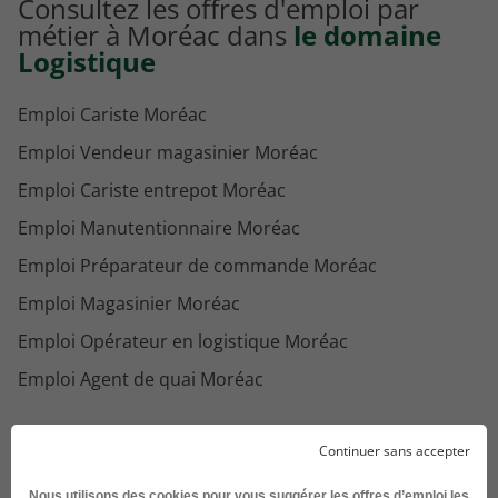
Consultez les offres d'emploi par
métier à Moréac dans
le domaine
Logistique
Emploi Cariste Moréac
Emploi Vendeur magasinier Moréac
Emploi Cariste entrepot Moréac
Emploi Manutentionnaire Moréac
Emploi Préparateur de commande Moréac
Emploi Magasinier Moréac
Emploi Opérateur en logistique Moréac
Emploi Agent de quai Moréac
Continuer sans accepter
Consultez les offres d'emploi pour le
Nous utilisons des cookies pour vous suggérer les offres d’emploi les