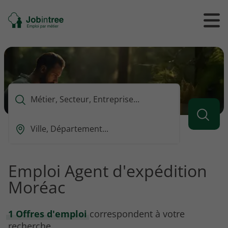
Se
Ouvrir
Ou
rendre
/
/
à
ferme
f
l'accueil
le
le
formul
m
de
reche
Que
voulez-
vous
Ou
rechercher
est-
?
ce
que
Emploi Agent d'expédition
vous
Moréac
voulez
rechercher
?
1 Offres d'emploi
correspondent à votre
recherche