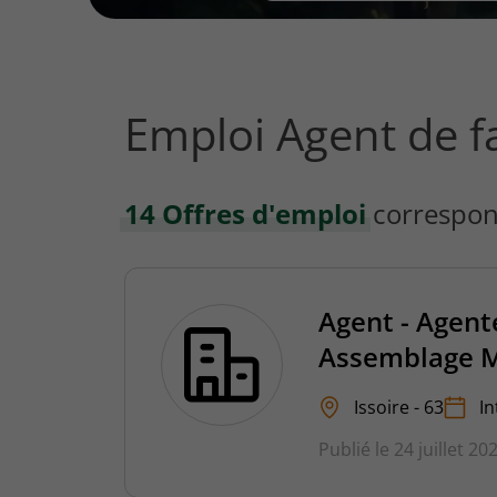
vous
rechercher
?
Emploi Agent de fa
14 Offres d'emploi
correspon
Agent - Agent
Assemblage M
Issoire - 63
In
Publié le 24 juillet 20