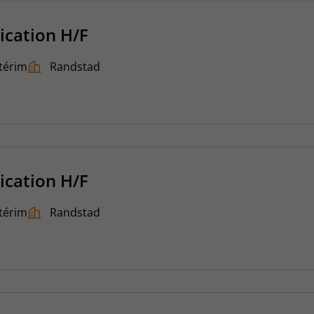
ication H/F
térim
Randstad
ication H/F
térim
Randstad