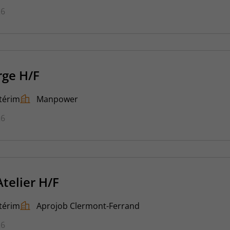
26
rge H/F
térim
Manpower
26
telier H/F
térim
Aprojob Clermont-Ferrand
26