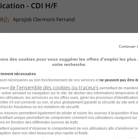
ication - CDI H/F
DI
Aprojob Clermont-Ferrand
6
Continuer 
sons des cookies pour vous suggérer les offres d’emploi les plus
votre recherche.
elier H/F
ictement nécessaires
 sont nécessaires au bon fonctionnement de nos services et
ne peuvent pas être d
térim
Actual group
de l'ensemble des cookies ou traceurs
amment
permettant de mainteni
ur active pendant sa navigation sur le site, de stocker des informations temporaires t
es utilisateurs, les annonces ou les offres vues, gérer les processus d'identificatio
 vérifier s'il est connecté ou non, et plus globalement garantir la sécurité du site web 
 d'accès frauduleux ou les violations de sécurité.
u traceurs permettent également de piloter et suivre les sources d'acquisition d'a
identifiant unique permettant de comprendre comment nos utilisateurs naviguent sur 
ns en fonction des différentes sources de trafic.
ettent également d’observer le comportement de nos utilisateurs afin d'améliorer no
Atelier Mécanicien VL H/F
igation dans nos sites beaucoup plus rapide et fluide.