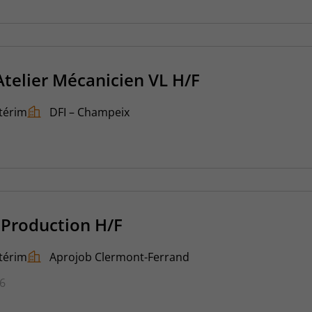
Atelier Mécanicien VL H/F
térim
DFI – Champeix
 Production H/F
térim
Aprojob Clermont-Ferrand
26