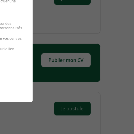
ectuer une
iser des
 personnalisés
de vos centres
ur le lien
Publier mon CV
Je postule