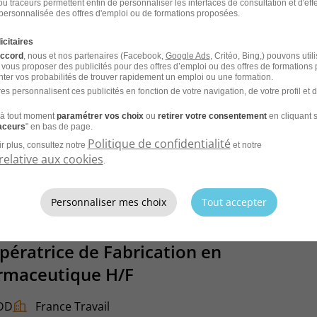
u traceurs permettent enfin de personnaliser les interfaces de consultation et d'eff
personnalisée des offres d'emploi ou de formations proposées.
térim
France Travail
icitaires
26
accord
, nous et nos partenaires (Facebook,
Google Ads
, Critéo, Bing,) pouvons util
 vous proposer des publicités pour des offres d’emploi ou des offres de formations
ter vos probabilités de trouver rapidement un emploi ou une formation.
es personnalisent ces publicités en fonction de votre navigation, de votre profil et 
à tout moment
paramétrer vos choix
ou
retirer votre consentement
en cliquant s
raceurs
" en bas de page.
CV et laissez les recruteurs venir à
Politique de confidentialité
r plus, consultez notre
et notre
relative aux cookies
.
Personnaliser mes choix
Tout accepter
pératrice de Fabrication en
armaceutique H/F
DD
France Travail