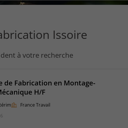
ce
que
vous
voulez
rechercher
brication Issoire
?
dent à votre recherche
e de Fabrication en Montage-
écanique H/F
térim
France Travail
26