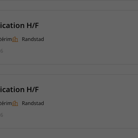
ication H/F
térim
Randstad
26
ication H/F
térim
Randstad
26