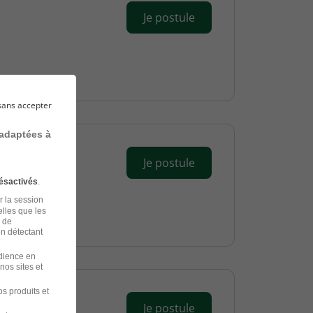
Je postule
sans accepter
 adaptées à
Je postule
ésactivés
.
r la session
elles que les
n de
en détectant
udience en
nos sites et
s produits et
Je postule