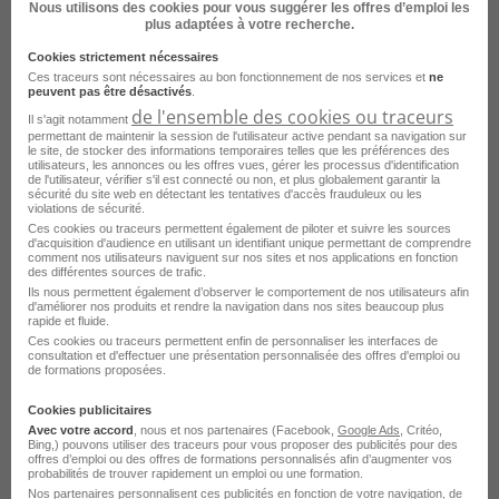
Nous utilisons des cookies pour vous suggérer les offres d’emploi les
plus adaptées à votre recherche.
Cookies strictement nécessaires
Ces traceurs sont nécessaires au bon fonctionnement de nos services et
ne
peuvent pas être désactivés
.
de l'ensemble des cookies ou traceurs
Il s'agit notamment
permettant de maintenir la session de l'utilisateur active pendant sa navigation sur
le site, de stocker des informations temporaires telles que les préférences des
Ashq Pole Femme Enfant H/F
utilisateurs, les annonces ou les offres vues, gérer les processus d'identification
de l'utilisateur, vérifier s'il est connecté ou non, et plus globalement garantir la
sécurité du site web en détectant les tentatives d'accès frauduleux ou les
La Rochelle - 17
Fonctionnaire
violations de sécurité.
Ces cookies ou traceurs permettent également de piloter et suivre les sources
Groupe Hospitalier La Rochelle-Ré-Aunis
d'acquisition d'audience en utilisant un identifiant unique permettant de comprendre
comment nos utilisateurs naviguent sur nos sites et nos applications en fonction
des différentes sources de trafic.
Publié le 30 août 2025
Ils nous permettent également d’observer le comportement de nos utilisateurs afin
d'améliorer nos produits et rendre la navigation dans nos sites beaucoup plus
rapide et fluide.
Je postule
Ces cookies ou traceurs permettent enfin de personnaliser les interfaces de
consultation et d'effectuer une présentation personnalisée des offres d'emploi ou
de formations proposées.
Cookies publicitaires
Avec votre accord
, nous et nos partenaires (Facebook,
Google Ads
, Critéo,
Bing,) pouvons utiliser des traceurs pour vous proposer des publicités pour des
offres d’emploi ou des offres de formations personnalisés afin d’augmenter vos
probabilités de trouver rapidement un emploi ou une formation.
Nos partenaires personnalisent ces publicités en fonction de votre navigation, de