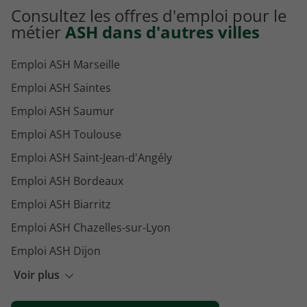
Emploi Psychomotricien La Rochelle
Consultez les offres d'emploi pour le
Emploi Auxiliaire de puériculture La Rochelle
métier
ASH dans d'autres villes
Emploi ASH Marseille
Emploi ASH Saintes
Emploi ASH Saumur
Emploi ASH Toulouse
Emploi ASH Saint-Jean-d'Angély
Emploi ASH Bordeaux
Emploi ASH Biarritz
Emploi ASH Chazelles-sur-Lyon
Emploi ASH Dijon
Emploi ASH Narbonne
Voir plus
Emploi ASH Grasse