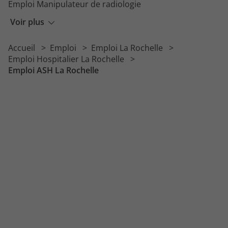
Emploi Manipulateur de radiologie
Emploi Psychiatre
Voir plus
Emploi Agent de service hospitalier
Accueil
Emploi
Emploi La Rochelle
Emploi Psychomotricien
Emploi Hospitalier La Rochelle
Emploi ASH La Rochelle