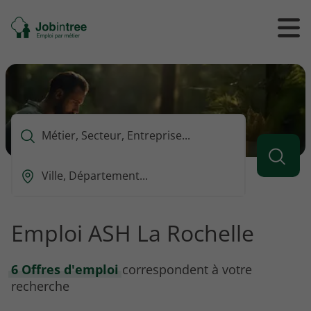
Se
Ouvrir
Ou
rendre
/
/
à
ferme
f
l'accueil
le
le
formul
m
de
reche
Que
voulez-
vous
Ou
rechercher
est-
?
ce
que
Emploi ASH La Rochelle
vous
voulez
rechercher
6 Offres d'emploi
correspondent à votre
?
recherche