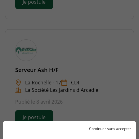
Je postule
Serveur Ash H/F
La Rochelle - 17
CDI
La Société Les Jardins d'Arcadie
Publié le 8 avril 2026
Je postule
Continuer sans accepter