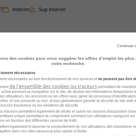
67
Intérim
Sup Interim
Continuer 
ratoire H/F
sons des cookies pour vous suggérer les offres d’emploi les plus
votre recherche.
Intérim
Manpower
ictement nécessaires
 sont nécessaires au bon fonctionnement de nos services et
ne peuvent pas être d
de l'ensemble des cookies ou traceurs
amment
permettant de mainteni
ur active pendant sa navigation sur le site, de stocker des informations temporaires t
es utilisateurs, les annonces ou les offres vues, gérer les processus d'identificatio
 vérifier s'il est connecté ou non, et plus globalement garantir la sécurité du site web 
 d'accès frauduleux ou les violations de sécurité.
u traceurs permettent également de piloter et suivre les sources d'acquisition d'a
identifiant unique permettant de comprendre comment nos utilisateurs naviguent sur 
Laboratoire H/F
ns en fonction des différentes sources de trafic.
ettent également d’observer le comportement de nos utilisateurs afin d'améliorer no
igation dans nos sites beaucoup plus rapide et fluide.
-Victor - 41
Intérim
Adecco