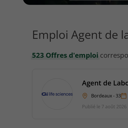
vous
rechercher
?
Emploi Agent de l
523 Offres d'emploi
correspo
Agent de Labo
Bordeaux - 33
Publié le 7 août 2026