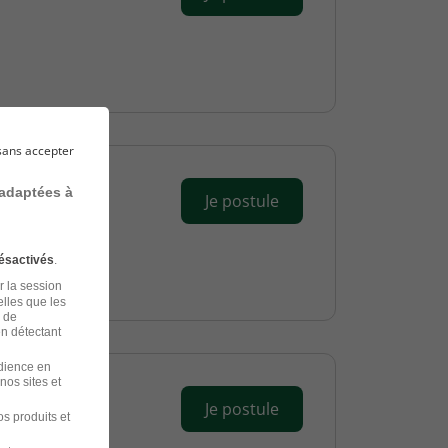
sans accepter
 adaptées à
Je postule
ésactivés
.
r la session
elles que les
n de
en détectant
udience en
nos sites et
Je postule
s produits et