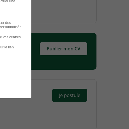
ectuer une
iser des
 personnalisés
de vos centres
ur le lien
Publier mon CV
Je postule