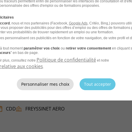
u traceurs permettent enfin de personnaliser les interfaces de consultation et d'eff
personnalisée des offres d'emploi ou de formations proposées.
icitaires
accord
, nous et nos partenaires (Facebook,
Google Ads
, Critéo, Bing,) pouvons util
 vous proposer des publicités pour des offres d’emploi ou des offres de formations
ter vos probabilités de trouver rapidement un emploi ou une formation.
es personnalisent ces publicités en fonction de votre navigation, de votre profil et 
CV et laissez les recruteurs venir à
à tout moment
paramétrer vos choix
ou
retirer votre consentement
en cliquant s
raceurs
" en bas de page.
Politique de confidentialité
r plus, consultez notre
et notre
relative aux cookies
.
Personnaliser mes choix
Tout accepter
ratoire H/F
CDD
FREYSSINET AERO