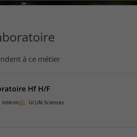
ce
que
vous
voulez
rechercher
aboratoire
?
ndent à ce métier
ratoire Hf H/F
Intérim
GI Life Sciences