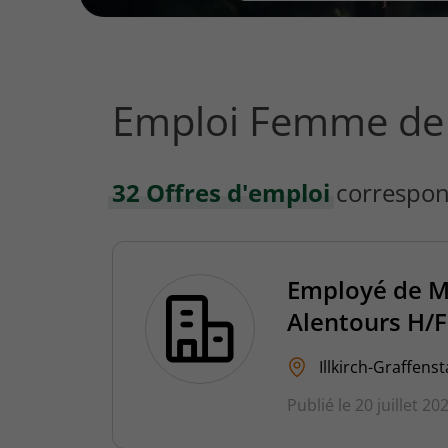
vous
rechercher
?
Emploi Femme de 
32 Offres d'emploi
correspon
Employé de Mé
Alentours H/F
Illkirch-Graffens
Publié le 20 juillet 20