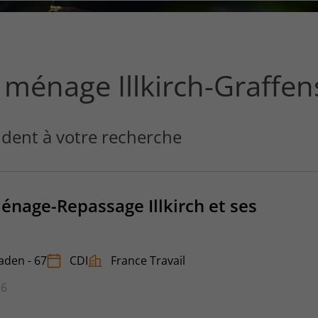
ce
que
vous
voulez
rechercher
ménage Illkirch-Graffen
?
dent à votre recherche
nage-Repassage Illkirch et ses
taden - 67
CDI
France Travail
26