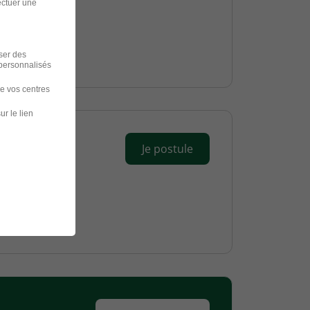
ectuer une
iser des
 personnalisés
de vos centres
ur le lien
Je postule