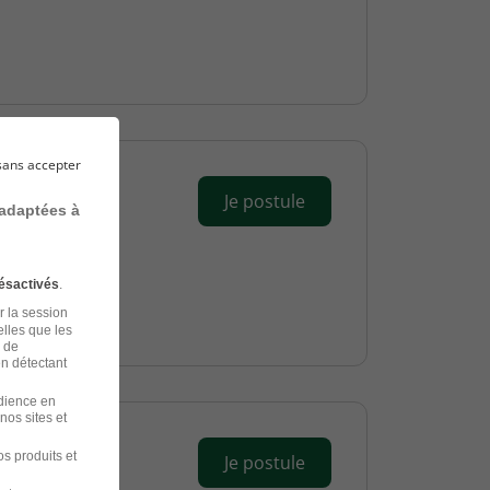
sans accepter
Je postule
 adaptées à
ésactivés
.
r la session
elles que les
n de
en détectant
udience en
nos sites et
s produits et
Je postule