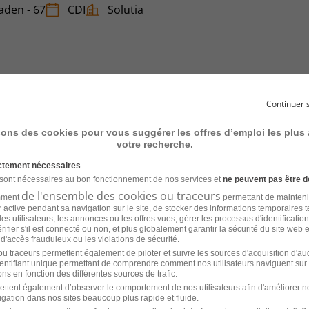
taden - 67
CDI
Solutia
Continuer 
age avec Permis et Véhicule -
sons des cookies pour vous suggérer les offres d’emploi les plus
ispolsheim 67118 du 06-08-2026 H/F
votre recherche.
ictement nécessaires
taden - 67
CDI
Solutia
 sont nécessaires au bon fonctionnement de nos services et
ne peuvent pas être d
de l'ensemble des cookies ou traceurs
amment
permettant de mainteni
ur active pendant sa navigation sur le site, de stocker des informations temporaires t
es utilisateurs, les annonces ou les offres vues, gérer les processus d'identificatio
 vérifier s'il est connecté ou non, et plus globalement garantir la sécurité du site web 
 d'accès frauduleux ou les violations de sécurité.
u traceurs permettent également de piloter et suivre les sources d'acquisition d'a
identifiant unique permettant de comprendre comment nos utilisateurs naviguent sur 
ns en fonction des différentes sources de trafic.
age avec Permis et Véhicule -
ettent également d’observer le comportement de nos utilisateurs afin d'améliorer no
igation dans nos sites beaucoup plus rapide et fluide.
sches 67130 du 06-08-2026 H/F