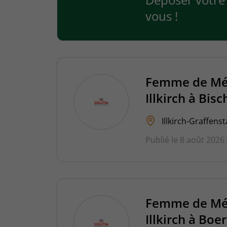
vous !
Femme de Mén
Illkirch à Bi
Illkirch-Graffens
Publié le 8 août 2026
Femme de Mén
Illkirch à Bo