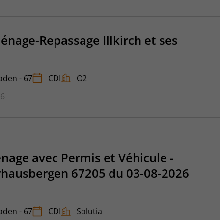
nage-Repassage Illkirch et ses
taden - 67
CDI
O2
26
age avec Permis et Véhicule -
erhausbergen 67205 du 03-08-2026
taden - 67
CDI
Solutia