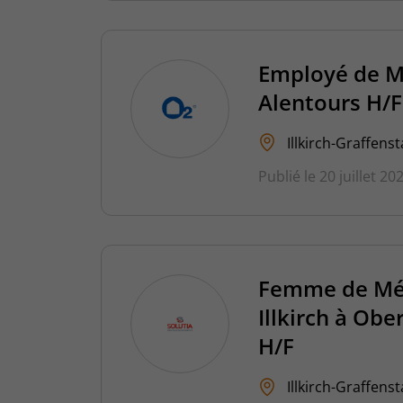
Employé de Mé
Alentours H/F
Illkirch-Graffens
Publié le 20 juillet 20
Femme de Mén
Illkirch à Ob
H/F
Illkirch-Graffens