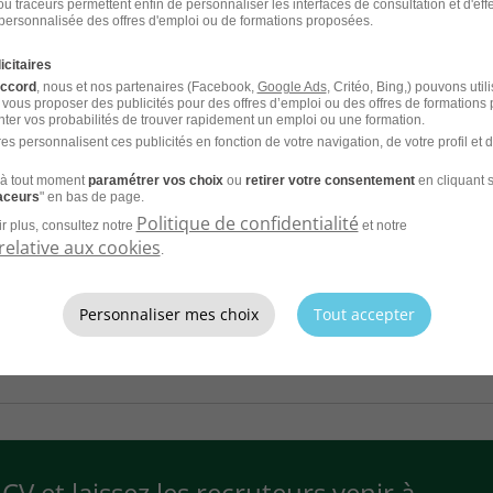
u traceurs permettent enfin de personnaliser les interfaces de consultation et d'eff
personnalisée des offres d'emploi ou de formations proposées.
taden - 67
CDI
Solutia
icitaires
accord
, nous et nos partenaires (Facebook,
Google Ads
, Critéo, Bing,) pouvons util
 vous proposer des publicités pour des offres d’emploi ou des offres de formations
ter vos probabilités de trouver rapidement un emploi ou une formation.
es personnalisent ces publicités en fonction de votre navigation, de votre profil et 
à tout moment
paramétrer vos choix
ou
retirer votre consentement
en cliquant s
raceurs
" en bas de page.
age avec Permis et Véhicule -
Politique de confidentialité
r plus, consultez notre
et notre
relative aux cookies
.
twald 67540 du 02-08-2026 H/F
taden - 67
CDI
Solutia
Personnaliser mes choix
Tout accepter
CV et laissez les recruteurs venir à