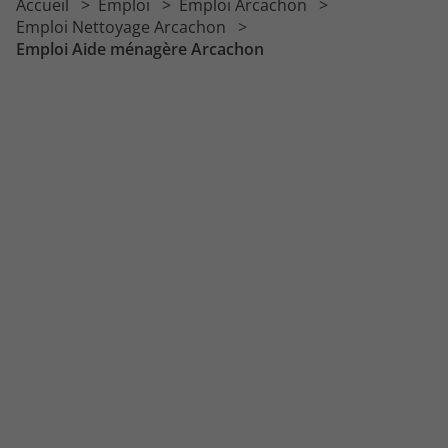
Accueil
Emploi
Emploi Arcachon
Emploi Agent technique
Emploi Nettoyage Arcachon
Emploi Aide ménagère Arcachon