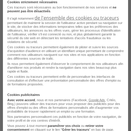
Cookies strictement nécessaires
Ces traceurs sont nécessaires au bon fonctionnement de nos services et
ne
peuvent pas être désactivés
.
de l'ensemble des cookies ou traceurs
Il s'agit notamment
Aide Ménager - Aide Ménagère H/F
permettant de maintenir la session de l'utilisateur active pendant sa navigation sur
le site, de stocker des informations temporaires telles que les préférences des
utilisateurs, les annonces ou les offres vues, gérer les processus d'identification
Arcachon - 33
CDI
France Travail
de l'utilisateur, vérifier s'il est connecté ou non, et plus globalement garantir la
sécurité du site web en détectant les tentatives d'accès frauduleux ou les
violations de sécurité.
Publié le 9 septembre 2025
Ces cookies ou traceurs permettent également de piloter et suivre les sources
d'acquisition d'audience en utilisant un identifiant unique permettant de comprendre
comment nos utilisateurs naviguent sur nos sites et nos applications en fonction
des différentes sources de trafic.
Je postule
Ils nous permettent également d’observer le comportement de nos utilisateurs afin
d'améliorer nos produits et rendre la navigation dans nos sites beaucoup plus
rapide et fluide.
Ces cookies ou traceurs permettent enfin de personnaliser les interfaces de
consultation et d'effectuer une présentation personnalisée des offres d'emploi ou
de formations proposées.
Cookies publicitaires
Avec votre accord
, nous et nos partenaires (Facebook,
Google Ads
, Critéo,
Bing,) pouvons utiliser des traceurs pour vous proposer des publicités pour des
offres d’emploi ou des offres de formations personnalisés afin d’augmenter vos
probabilités de trouver rapidement un emploi ou une formation.
Nos partenaires personnalisent ces publicités en fonction de votre navigation, de
votre profil et de vos centres d’intérêt.
Employé - Employée de Ménage H/F
Vous pouvez à tout moment
paramétrer vos choix
ou
retirer votre
consentement
en cliquant sur le lien "
Gérer les traceurs
" en bas de page.