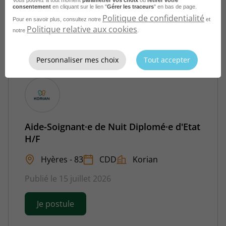
consentement
en cliquant sur le lien "
Gérer les traceurs
" en bas de page.
Je postule
Politique de confidentialité
Pour en savoir plus, consultez notre
et
Politique relative aux cookies
notre
.
Personnaliser mes choix
Tout accepter
Aide-Soignant·e de Nuit Diplomé·e d'Etat
H/F
Hyères - 83
CDD
Korian
Publié le 15 juillet 2026
Je postule