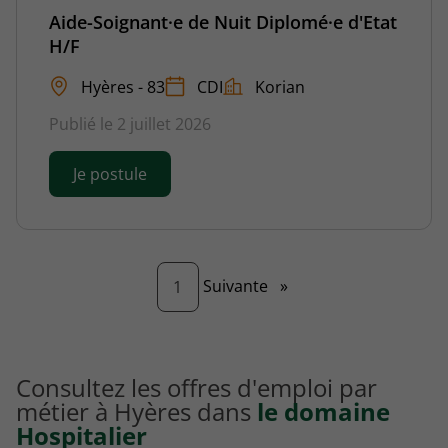
Aide-Soignant·e de Nuit Diplomé·e d'Etat
H/F
Hyères - 83
CDI
Korian
Publié le 2 juillet 2026
Je postule
Page
Suivante
»
1
Consultez les offres d'emploi par
métier à Hyères dans
le domaine
Hospitalier