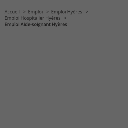
Emploi Psychiatre
Accueil
Emploi
Emploi Hyères
Emploi Psychomotricien
Emploi Hospitalier Hyères
Emploi Aide-soignant Hyères