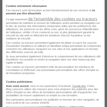
Aide Soignant H/F
Cookies strictement nécessaires
Hyères - 83
Intérim
France Travail
Ces traceurs sont nécessaires au bon fonctionnement de nos services et
ne
peuvent pas être désactivés
.
de l'ensemble des cookies ou traceurs
Publié le 16 juillet 2026
Il s'agit notamment
permettant de maintenir la session de l'utilisateur active pendant sa navigation sur
le site, de stocker des informations temporaires telles que les préférences des
utilisateurs, les annonces ou les offres vues, gérer les processus d'identification
Je postule
de l'utilisateur, vérifier s'il est connecté ou non, et plus globalement garantir la
sécurité du site web en détectant les tentatives d'accès frauduleux ou les
violations de sécurité.
Ces cookies ou traceurs permettent également de piloter et suivre les sources
d'acquisition d'audience en utilisant un identifiant unique permettant de comprendre
comment nos utilisateurs naviguent sur nos sites et nos applications en fonction
des différentes sources de trafic.
Ils nous permettent également d’observer le comportement de nos utilisateurs afin
d'améliorer nos produits et rendre la navigation dans nos sites beaucoup plus
rapide et fluide.
Ces cookies ou traceurs permettent enfin de personnaliser les interfaces de
consultation et d'effectuer une présentation personnalisée des offres d'emploi ou
de formations proposées.
Cookies publicitaires
Aide Soignant en EHPAD H/F
Avec votre accord
, nous et nos partenaires (Facebook,
Google Ads
, Critéo,
Bing,) pouvons utiliser des traceurs pour vous proposer des publicités pour des
offres d’emploi ou des offres de formations personnalisés afin d’augmenter vos
Hyères - 83
Intérim
Domino RH
probabilités de trouver rapidement un emploi ou une formation.
Nos partenaires personnalisent ces publicités en fonction de votre navigation, de
Publié le 16 juillet 2026
votre profil et de vos centres d’intérêt.
Vous pouvez à tout moment
paramétrer vos choix
ou
retirer votre