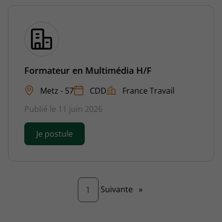
Formateur en Multimédia H/F
Metz - 57
CDD
France Travail
Publié le 11 juin 2026
Je postule
Page
Suivante
»
1