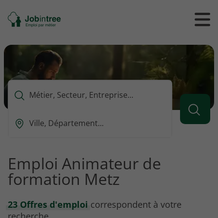
Se
Ouvrir
Ou
rendre
/
/
à
ferme
f
l'accueil
le
le
formul
m
de
reche
Que
voulez-
vous
Ou
rechercher
est-
?
ce
que
Emploi Animateur de
vous
formation Metz
voulez
rechercher
?
23 Offres d'emploi
correspondent à votre
recherche