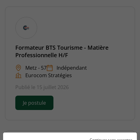
Formateur BTS Tourisme - Matière
Professionnelle H/F
Metz - 57
Indépendant
Eurocom Stratégies
Publié le 15 juillet 2026
Je postule
Continuer sans accepter