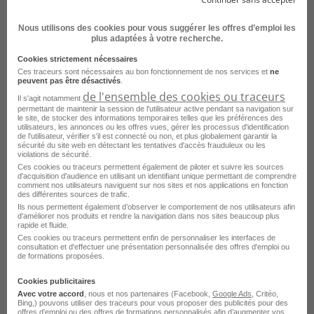
Nous utilisons des cookies pour vous suggérer les offres d’emploi les
plus adaptées à votre recherche.
Cookies strictement nécessaires
Formateur·trice Monteur·se
Ces traceurs sont nécessaires au bon fonctionnement de nos services et
ne
peuvent pas être désactivés
.
Dépanneur·se Frigoriste H/F
de l'ensemble des cookies ou traceurs
Il s'agit notamment
permettant de maintenir la session de l'utilisateur active pendant sa navigation sur
Metz - 57
CDI
AFPA
le site, de stocker des informations temporaires telles que les préférences des
utilisateurs, les annonces ou les offres vues, gérer les processus d'identification
de l'utilisateur, vérifier s'il est connecté ou non, et plus globalement garantir la
Publié le 9 juillet 2026
sécurité du site web en détectant les tentatives d'accès frauduleux ou les
violations de sécurité.
Ces cookies ou traceurs permettent également de piloter et suivre les sources
Je postule
d'acquisition d'audience en utilisant un identifiant unique permettant de comprendre
comment nos utilisateurs naviguent sur nos sites et nos applications en fonction
des différentes sources de trafic.
Ils nous permettent également d’observer le comportement de nos utilisateurs afin
d'améliorer nos produits et rendre la navigation dans nos sites beaucoup plus
rapide et fluide.
Ces cookies ou traceurs permettent enfin de personnaliser les interfaces de
consultation et d'effectuer une présentation personnalisée des offres d'emploi ou
de formations proposées.
Cookies publicitaires
Avec votre accord
, nous et nos partenaires (Facebook,
Google Ads
, Critéo,
Bing,) pouvons utiliser des traceurs pour vous proposer des publicités pour des
offres d’emploi ou des offres de formations personnalisés afin d’augmenter vos