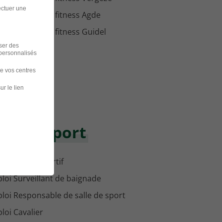
ectuer une
loi Animateur fitness Agde
loi Animateur fitness Guidel
iser des
 personnalisés
de vos centres
ur le lien
maine Sport
loi Coach sportif
loi Surveillant de baignade
loi Responsable de salle de sport
loi Cavalier