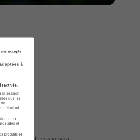
sans accepter
 adaptées à
ésactivés
.
r la session
elles que les
n de
en détectant
udience en
nos sites et
s produits et
loi Animateur fitness Vergèze