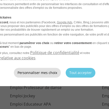
u traceurs permettent enfin de personnaliser les interfaces de consultation et d'eff
Emploi Animateur fitness Viry
Emp
personnalisée des offres d'emploi ou de formations proposées.
Emploi Animateur fitness Chamonix-Mont-Blanc
Emp
icitaires
accord
, nous et nos partenaires (Facebook,
Google Ads
, Critéo, Bing,) pouvons util
 vous proposer des publicités pour des offres d’emploi ou des offres de formations
ter vos probabilités de trouver rapidement un emploi ou une formation.
es personnalisent ces publicités en fonction de votre navigation, de votre profil et 
r ville
à tout moment
paramétrer vos choix
ou
retirer votre consentement
en cliquant s
raceurs
" en bas de page.
Politique de confidentialité
r plus, consultez notre
et notre
relative aux cookies
.
'emploi par métier dans
le do
Personnaliser mes choix
Tout accepter
Emploi Maître nageur
Emp
Emploi Professeur de danse
Emp
Emploi Jockey
Emp
Emploi Educateur APA
Emp