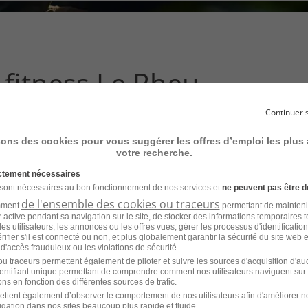
ce
que
vous
voulez
rechercher
fitness Le Rheu
?
Continuer 
ent à votre recherche
sons des cookies pour vous suggérer les offres d’emploi les plus
votre recherche.
ictement nécessaires
 sont nécessaires au bon fonctionnement de nos services et
ne peuvent pas être d
de l'ensemble des cookies ou traceurs
amment
permettant de mainteni
ur active pendant sa navigation sur le site, de stocker des informations temporaires t
es utilisateurs, les annonces ou les offres vues, gérer les processus d'identificatio
'emploi pour le métier
 vérifier s'il est connecté ou non, et plus globalement garantir la sécurité du site web 
 d'accès frauduleux ou les violations de sécurité.
s d'autres villes
u traceurs permettent également de piloter et suivre les sources d'acquisition d'a
identifiant unique permettant de comprendre comment nos utilisateurs naviguent sur 
ns en fonction des différentes sources de trafic.
ettent également d’observer le comportement de nos utilisateurs afin d'améliorer no
Emploi Animateur fitness Toulouse
Emp
igation dans nos sites beaucoup plus rapide et fluide.