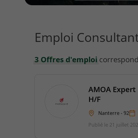
vous
rechercher
?
Emploi Consultan
3 Offres d'emploi
correspond
AMOA Expert S
H/F
Nanterre - 92
Publié le 21 juillet 20