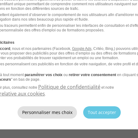
identifiant unique permettant de comprendre comment nos utilisateurs naviguent sur 
ns en fonction des différentes sources de trafic.
ettent également d’observer le comportement de nos utilisateurs afin d'améliorer no
igation dans nos sites beaucoup plus rapide et fluide.
u traceurs permettent enfin de personnaliser les interfaces de consultation et d'eff
'emploi par métier à Nanterre 
personnalisée des offres d'emploi ou de formations proposées.
ique
icitaires
accord
, nous et nos partenaires (Facebook,
Google Ads
, Critéo, Bing,) pouvons util
 vous proposer des publicités pour des offres d’emploi ou des offres de formations
ter vos probabilités de trouver rapidement un emploi ou une formation.
Emploi Développeur Nanterre
Emp
es personnalisent ces publicités en fonction de votre navigation, de votre profil et 
à tout moment
paramétrer vos choix
ou
retirer votre consentement
en cliquant s
Emploi Chef de projet SI Nanterre
Emp
raceurs
" en bas de page.
Nan
Politique de confidentialité
r plus, consultez notre
et notre
relative aux cookies
.
Emploi Administrateur des systèmes et réseaux
Emp
Nanterre
Personnaliser mes choix
Tout accepter
Emploi Technicien de support applicatif
Emp
Nanterre