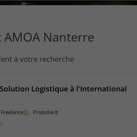
ce
que
vous
voulez
rechercher
t AMOA Nanterre
?
ent à votre recherche
olution Logistique à l'International
Freelance
Propulse It
26