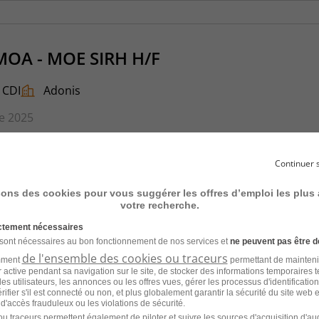
MOA - MOE SIRH H/F
CDI
Adonis
e 2025
Continuer 
sons des cookies pour vous suggérer les offres d’emploi les plus
Architecte Réseau en Réseau Mobile
votre recherche.
ictement nécessaires
 sont nécessaires au bon fonctionnement de nos services et
ne peuvent pas être d
de l'ensemble des cookies ou traceurs
Fonctionnaire
Ministère de l’Intérieur
amment
permettant de mainteni
ur active pendant sa navigation sur le site, de stocker des informations temporaires t
es utilisateurs, les annonces ou les offres vues, gérer les processus d'identificatio
 vérifier s'il est connecté ou non, et plus globalement garantir la sécurité du site web 
 d'accès frauduleux ou les violations de sécurité.
u traceurs permettent également de piloter et suivre les sources d'acquisition d'a