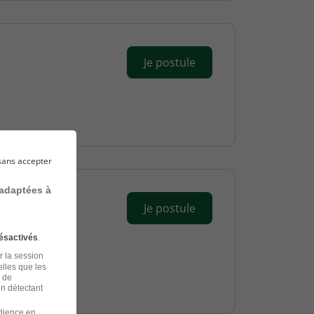
Je postule
sans accepter
 adaptées à
Je postule
ésactivés
.
r la session
elles que les
n de
en détectant
udience en