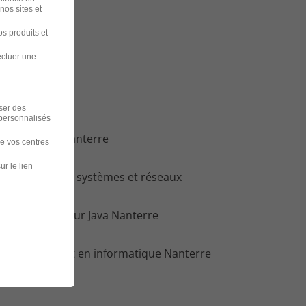
nos sites et
s produits et
ectuer une
dans
iser des
 personnalisés
loi DevOps Nanterre
de vos centres
ur le lien
loi Technicien systèmes et réseaux
terre
loi Développeur Java Nanterre
loi Consultant en informatique Nanterre