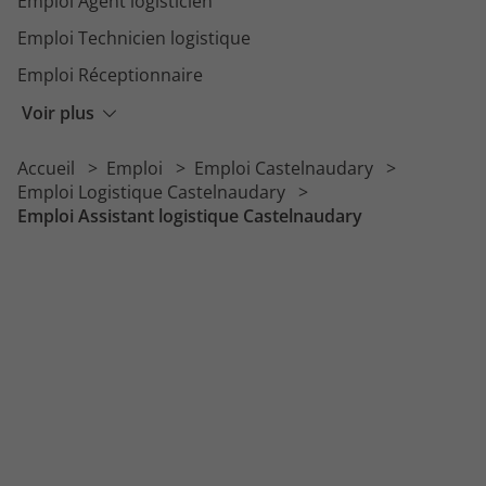
Emploi Agent logisticien
Emploi Technicien logistique
Emploi Réceptionnaire
Emploi Approvisionneur
Voir plus
Emploi Gestionnaire de stock
Accueil
Emploi
Emploi Castelnaudary
Emploi Technicien d'exploitation
Emploi Logistique Castelnaudary
Emploi Assistant logistique Castelnaudary