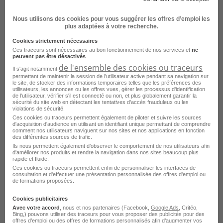
Consultez les offres d'emploi pour le
Nous utilisons des cookies pour vous suggérer les offres d’emploi les
métier
Assistant logistique dans
plus adaptées à votre recherche.
d'autres villes
Cookies strictement nécessaires
Ces traceurs sont nécessaires au bon fonctionnement de nos services et
ne
peuvent pas être désactivés
.
Emploi Assistant logistique Paris
de l'ensemble des cookies ou traceurs
Il s'agit notamment
permettant de maintenir la session de l'utilisateur active pendant sa navigation sur
Emploi Assistant logistique Lille
le site, de stocker des informations temporaires telles que les préférences des
utilisateurs, les annonces ou les offres vues, gérer les processus d'identification
de l'utilisateur, vérifier s'il est connecté ou non, et plus globalement garantir la
Emploi Assistant logistique Laval
sécurité du site web en détectant les tentatives d'accès frauduleux ou les
violations de sécurité.
Emploi Assistant logistique Marseille
Ces cookies ou traceurs permettent également de piloter et suivre les sources
d'acquisition d'audience en utilisant un identifiant unique permettant de comprendre
comment nos utilisateurs naviguent sur nos sites et nos applications en fonction
Emploi Assistant logistique Les Ulis
des différentes sources de trafic.
Ils nous permettent également d’observer le comportement de nos utilisateurs afin
Emploi Assistant logistique Nice
d'améliorer nos produits et rendre la navigation dans nos sites beaucoup plus
rapide et fluide.
Emploi Assistant logistique Strasbourg
Ces cookies ou traceurs permettent enfin de personnaliser les interfaces de
consultation et d'effectuer une présentation personnalisée des offres d'emploi ou
de formations proposées.
Emploi Assistant logistique Saran
Cookies publicitaires
Emploi Assistant logistique Grasse
Avec votre accord
, nous et nos partenaires (Facebook,
Google Ads
, Critéo,
Bing,) pouvons utiliser des traceurs pour vous proposer des publicités pour des
Emploi Assistant logistique Nanterre
Voir plus
offres d’emploi ou des offres de formations personnalisés afin d’augmenter vos