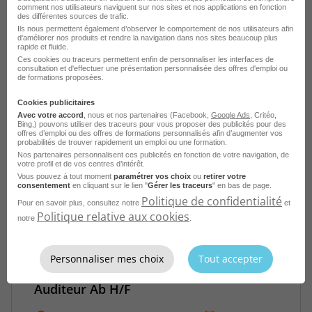
comment nos utilisateurs naviguent sur nos sites et nos applications en fonction
des différentes sources de trafic.
Auditeur Interne Expérimenté H/F
Ils nous permettent également d’observer le comportement de nos utilisateurs afin
d'améliorer nos produits et rendre la navigation dans nos sites beaucoup plus
rapide et fluide.
France
CDI
Télétravail accepté
Ces cookies ou traceurs permettent enfin de personnaliser les interfaces de
consultation et d'effectuer une présentation personnalisée des offres d'emploi ou
Orano
de formations proposées.
Publié le 3 août 2026
Cookies publicitaires
Avec votre accord
, nous et nos partenaires (Facebook,
Google Ads
, Critéo,
Bing,) pouvons utiliser des traceurs pour vous proposer des publicités pour des
Je postule
offres d’emploi ou des offres de formations personnalisés afin d’augmenter vos
probabilités de trouver rapidement un emploi ou une formation.
Nos partenaires personnalisent ces publicités en fonction de votre navigation, de
votre profil et de vos centres d’intérêt.
Vous pouvez à tout moment
paramétrer vos choix
ou
retirer votre
consentement
en cliquant sur le lien "
Gérer les traceurs
" en bas de page.
Politique de confidentialité
Pour en savoir plus, consultez notre
et
Politique relative aux cookies
notre
.
Personnaliser mes choix
Tout accepter
Auditeur Ab H/F