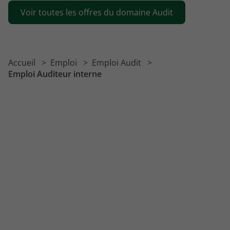
Voir toutes les offres du domaine Audit
Emploi Assistant audit
Emploi Auditeur externe
Emploi Chargé d'études statistiques
Accueil
Emploi
Emploi Audit
Emploi Contrôleur comptable
Emploi Auditeur interne
Emploi Auditeur