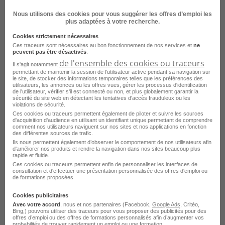
Nous utilisons des cookies pour vous suggérer les offres d’emploi les
plus adaptées à votre recherche.
Cookies strictement nécessaires
Ces traceurs sont nécessaires au bon fonctionnement de nos services et
ne
peuvent pas être désactivés
.
de l'ensemble des cookies ou traceurs
Il s'agit notamment
permettant de maintenir la session de l'utilisateur active pendant sa navigation sur
le site, de stocker des informations temporaires telles que les préférences des
Médecin Coordonnateur de Soins H/F
utilisateurs, les annonces ou les offres vues, gérer les processus d'identification
de l'utilisateur, vérifier s'il est connecté ou non, et plus globalement garantir la
sécurité du site web en détectant les tentatives d'accès frauduleux ou les
Montpellier - 34
CDI
France Travail
violations de sécurité.
Ces cookies ou traceurs permettent également de piloter et suivre les sources
d'acquisition d'audience en utilisant un identifiant unique permettant de comprendre
Publié le 31 juillet 2026
comment nos utilisateurs naviguent sur nos sites et nos applications en fonction
des différentes sources de trafic.
Ils nous permettent également d’observer le comportement de nos utilisateurs afin
Je postule
d'améliorer nos produits et rendre la navigation dans nos sites beaucoup plus
rapide et fluide.
Ces cookies ou traceurs permettent enfin de personnaliser les interfaces de
consultation et d'effectuer une présentation personnalisée des offres d'emploi ou
de formations proposées.
Cookies publicitaires
Avec votre accord
, nous et nos partenaires (Facebook,
Google Ads
, Critéo,
Bing,) pouvons utiliser des traceurs pour vous proposer des publicités pour des
offres d’emploi ou des offres de formations personnalisés afin d’augmenter vos
probabilités de trouver rapidement un emploi ou une formation.