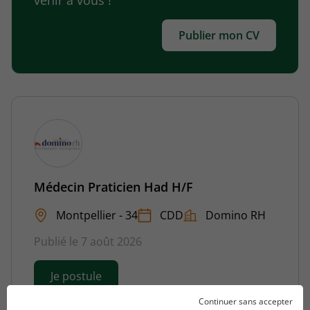
venir à vous !
Publier mon CV
Médecin Praticien Had H/F
Montpellier - 34
CDD
Domino RH
Publié le 7 août 2026
Je postule
Continuer sans accepter