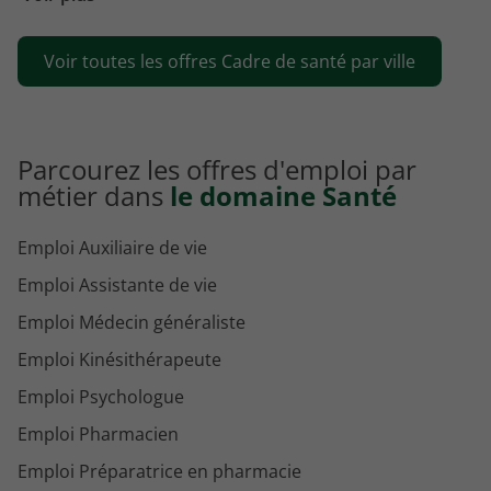
Emploi Cadre de santé Saint-Étienne
Voir toutes les offres Cadre de santé par ville
Emploi Cadre de santé Nantes
Parcourez les offres d'emploi par
métier dans
le domaine Santé
Emploi Auxiliaire de vie
Emploi Assistante de vie
Emploi Médecin généraliste
Emploi Kinésithérapeute
Emploi Psychologue
Emploi Pharmacien
Emploi Préparatrice en pharmacie