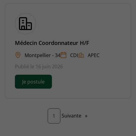
Médecin Coordonnateur H/F
Montpellier - 34
CDI
APEC
Publié le 16 juin 2026
Je postule
Page
Suivante
»
1