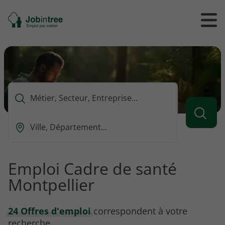
Se
Ouvrir
Ou
rendre
/
/
à
ferme
f
l'accueil
le
le
formul
m
de
reche
Que
voulez-
vous
Ou
rechercher
est-
?
ce
que
Emploi Cadre de santé
vous
Montpellier
voulez
rechercher
?
24 Offres d'emploi
correspondent à votre
recherche