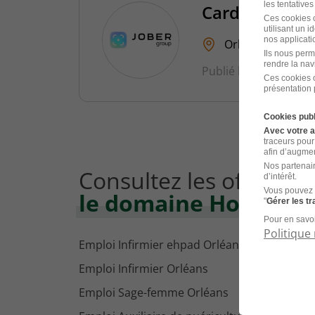
les tentatives
Cardiologue 
Ces cookies o
utilisant un 
nos applicatio
Orléans - 45
Ils nous perm
rendre la nav
Publié le 9 septembr
Ces cookies o
présentation 
Cookies publ
Avec votre 
traceurs pour
afin d’augmen
Nos partenair
Consultez les offres d
d’intérêt.
Vous pouvez 
le domaine Hospitali
"
Gérer les t
Pour en savoi
Politique 
Emploi Infirmier ehpad Orléans
Emploi Infirmier Orléans
Emploi Sage-femme Orléans