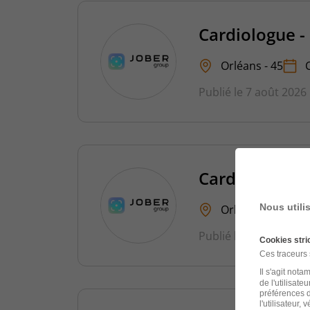
Cardiologue -
Orléans - 45
Publié le 7 août 2026
Cardiologue 
Nous utili
Orléans - 45
Publié le 10 septemb
Cookies str
Ces traceurs
Il s'agit not
de l'utilisate
préférences d
l'utilisateur,