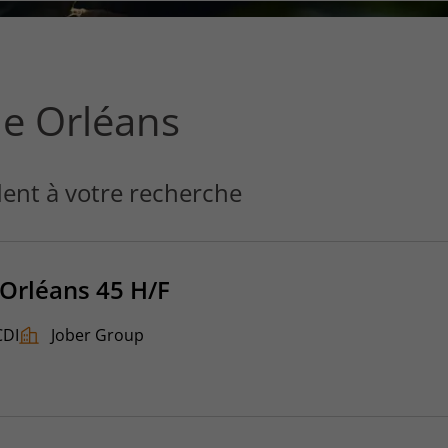
ce
que
vous
voulez
rechercher
ue Orléans
?
ent à votre recherche
 Orléans 45 H/F
CDI
Jober Group