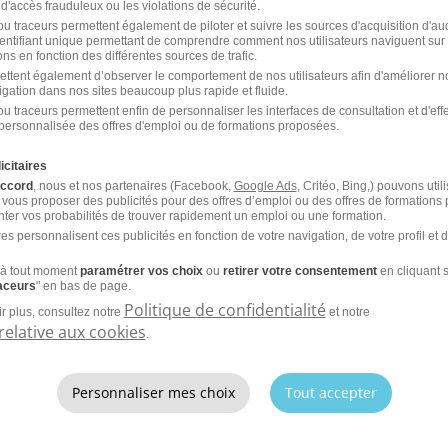
 d'accès frauduleux ou les violations de sécurité.
H/F
u traceurs permettent également de piloter et suivre les sources d'acquisition d'a
identifiant unique permettant de comprendre comment nos utilisateurs naviguent sur 
ns en fonction des différentes sources de trafic.
CDI
Jober Group
ettent également d’observer le comportement de nos utilisateurs afin d'améliorer no
igation dans nos sites beaucoup plus rapide et fluide.
e 2025
u traceurs permettent enfin de personnaliser les interfaces de consultation et d'eff
personnalisée des offres d'emploi ou de formations proposées.
icitaires
accord
, nous et nos partenaires (Facebook,
Google Ads
, Critéo, Bing,) pouvons util
 vous proposer des publicités pour des offres d’emploi ou des offres de formations
ter vos probabilités de trouver rapidement un emploi ou une formation.
es personnalisent ces publicités en fonction de votre navigation, de votre profil et 
'emploi par métier à Orléans d
à tout moment
paramétrer vos choix
ou
retirer votre consentement
en cliquant s
er
raceurs
" en bas de page.
Politique de confidentialité
r plus, consultez notre
et notre
relative aux cookies
.
Emploi Aide-soignant Orléans
Emp
Emploi Manipulateur de radiologie Orléans
Emp
Personnaliser mes choix
Tout accepter
Emploi Infirmier urgences Orléans
Emp