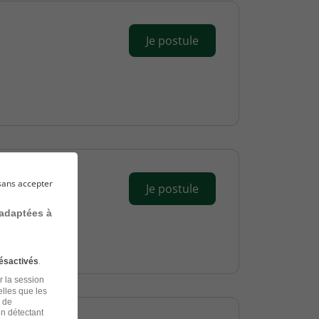
Je postule
sans accepter
Je postule
 adaptées à
ésactivés
.
r la session
elles que les
n de
en détectant