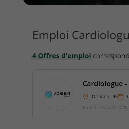
vous
rechercher
?
Emploi Cardiolog
4 Offres d'emploi
correspond
Cardiologue -
Orléans - 45
Publié le 8 août 2026