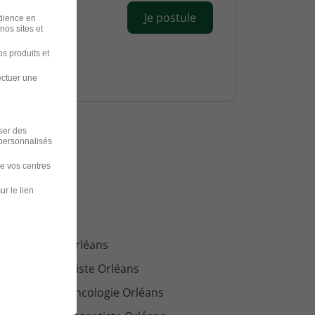
Je postule
udience en
nos sites et
s produits et
ectuer une
iser des
 personnalisés
de vos centres
ans
ur le lien
loi Dentiste Orléans
loi Orthodontiste Orléans
loi Infirmier oncologie Orléans