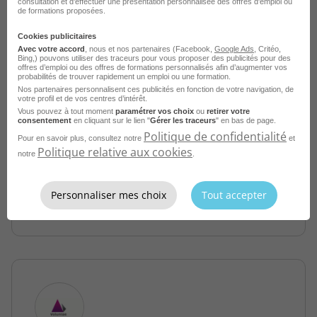
consultation et d'effectuer une présentation personnalisée des offres d'emploi ou
de formations proposées.
Cookies publicitaires
Avec votre accord
, nous et nos partenaires (Facebook,
Google Ads
, Critéo,
Bing,) pouvons utiliser des traceurs pour vous proposer des publicités pour des
offres d’emploi ou des offres de formations personnalisés afin d’augmenter vos
probabilités de trouver rapidement un emploi ou une formation.
Chargé de Recouvrement H/F
Nos partenaires personnalisent ces publicités en fonction de votre navigation, de
votre profil et de vos centres d’intérêt.
Vous pouvez à tout moment
paramétrer vos choix
ou
retirer votre
Boulogne-Billancourt - 92
CDI
consentement
en cliquant sur le lien "
Gérer les traceurs
" en bas de page.
Télétravail accepté
Voluntae
Politique de confidentialité
Pour en savoir plus, consultez notre
et
Politique relative aux cookies
notre
.
Publié le 2 août 2026
Personnaliser mes choix
Tout accepter
Je postule