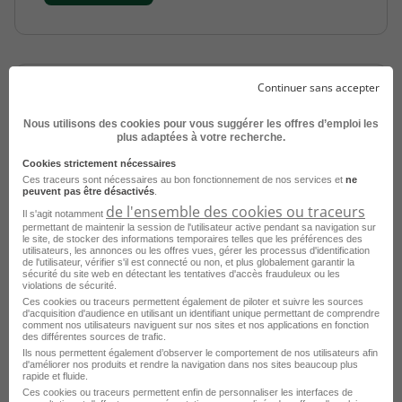
Continuer sans accepter
Nous utilisons des cookies pour vous suggérer les offres d’emploi les
plus adaptées à votre recherche.
Cookies strictement nécessaires
Collaborateur Comptable Confirmé H/F
Ces traceurs sont nécessaires au bon fonctionnement de nos services et
ne
peuvent pas être désactivés
.
de l'ensemble des cookies ou traceurs
Il s'agit notamment
Boulogne-Billancourt - 92
CDI
permettant de maintenir la session de l'utilisateur active pendant sa navigation sur
Télétravail accepté
ODAS CONSEIL
le site, de stocker des informations temporaires telles que les préférences des
utilisateurs, les annonces ou les offres vues, gérer les processus d'identification
de l'utilisateur, vérifier s'il est connecté ou non, et plus globalement garantir la
Publié le 3 août 2026
sécurité du site web en détectant les tentatives d'accès frauduleux ou les
violations de sécurité.
Ces cookies ou traceurs permettent également de piloter et suivre les sources
d'acquisition d'audience en utilisant un identifiant unique permettant de comprendre
Je postule
comment nos utilisateurs naviguent sur nos sites et nos applications en fonction
des différentes sources de trafic.
Ils nous permettent également d’observer le comportement de nos utilisateurs afin
d'améliorer nos produits et rendre la navigation dans nos sites beaucoup plus
rapide et fluide.
Ces cookies ou traceurs permettent enfin de personnaliser les interfaces de