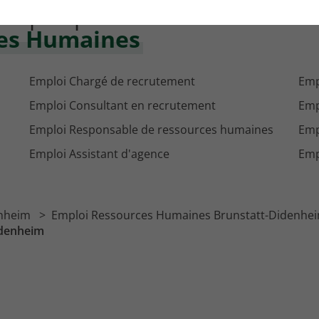
'emploi par métier dans
ces Humaines
Emploi Chargé de recrutement
Emp
Emploi Consultant en recrutement
Emp
Emploi Responsable de ressources humaines
Emp
Emploi Assistant d'agence
Emp
enheim
Emploi Ressources Humaines Brunstatt-Didenhe
idenheim