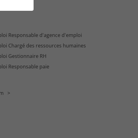
loi Responsable d'agence d'emploi
loi Chargé des ressources humaines
loi Gestionnaire RH
loi Responsable paie
im