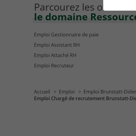
Parcourez les offres d
le domaine Ressour
Emploi Gestionnaire de paie
Emploi Assistant RH
Emploi Attaché RH
Emploi Recruteur
Accueil
Emploi
Emploi Brunstatt-Did
Emploi Chargé de recrutement Brunstatt-D