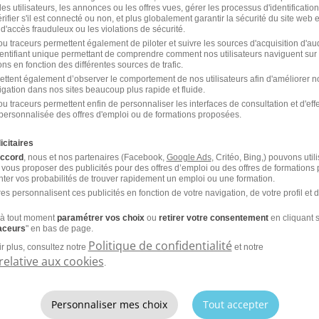
es utilisateurs, les annonces ou les offres vues, gérer les processus d'identificatio
Didenheim
 vérifier s'il est connecté ou non, et plus globalement garantir la sécurité du site web 
 d'accès frauduleux ou les violations de sécurité.
u traceurs permettent également de piloter et suivre les sources d'acquisition d'a
identifiant unique permettant de comprendre comment nos utilisateurs naviguent sur 
ns en fonction des différentes sources de trafic.
'emploi pour le métier
ettent également d’observer le comportement de nos utilisateurs afin d'améliorer no
t dans d'autres villes
igation dans nos sites beaucoup plus rapide et fluide.
u traceurs permettent enfin de personnaliser les interfaces de consultation et d'eff
personnalisée des offres d'emploi ou de formations proposées.
Emploi Chargé de recrutement Lyon
Emp
icitaires
accord
, nous et nos partenaires (Facebook,
Google Ads
, Critéo, Bing,) pouvons util
Emploi Chargé de recrutement Toulouse
Emp
 vous proposer des publicités pour des offres d’emploi ou des offres de formations
ter vos probabilités de trouver rapidement un emploi ou une formation.
Emploi Chargé de recrutement Lille
Emp
es personnalisent ces publicités en fonction de votre navigation, de votre profil et 
nce
Emploi Chargé de recrutement Strasbourg
Emp
à tout moment
paramétrer vos choix
ou
retirer votre consentement
en cliquant s
raceurs
" en bas de page.
Politique de confidentialité
r plus, consultez notre
et notre
relative aux cookies
ent par ville
.
Personnaliser mes choix
Tout accepter