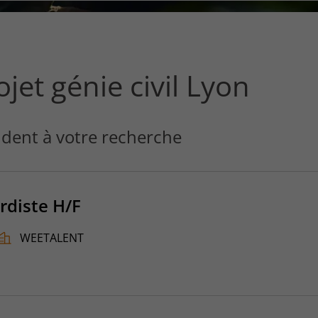
ce
que
vous
voulez
rechercher
jet génie civil Lyon
?
dent à votre recherche
rdiste H/F
WEETALENT