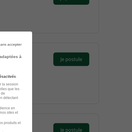
sans accepter
 adaptées à
Je postule
ésactivés
.
r la session
elles que les
n de
en détectant
udience en
nos sites et
s produits et
Je postule