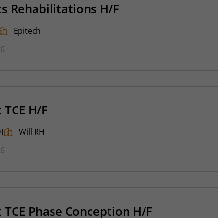
ts Rehabilitations H/F
Epitech
26
t TCE H/F
I
Will RH
26
t TCE Phase Conception H/F