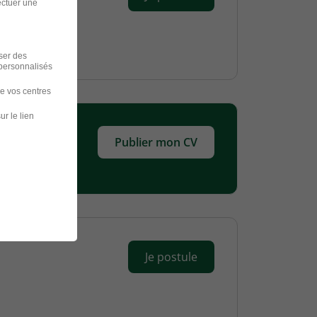
ectuer une
iser des
 personnalisés
de vos centres
ur le lien
Publier mon CV
Je postule