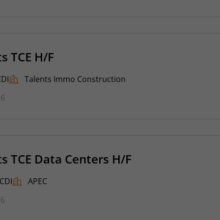
ts TCE H/F
CDI
Talents Immo Construction
26
ts TCE Data Centers H/F
CDI
APEC
26