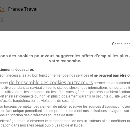
France Travail
26
Continuer 
ef de Projets Travaux Reseaux de
sons des cookies pour vous suggérer les offres d’emploi les plus
votre recherche.
ictement nécessaires
 sont nécessaires au bon fonctionnement de nos services et
ne peuvent pas être d
France Travail
de l'ensemble des cookies ou traceurs
amment
permettant de mainteni
ur active pendant sa navigation sur le site, de stocker des informations temporaires t
26
es utilisateurs, les annonces ou les offres vues, gérer les processus d'identificatio
 vérifier s'il est connecté ou non, et plus globalement garantir la sécurité du site web 
 d'accès frauduleux ou les violations de sécurité.
u traceurs permettent également de piloter et suivre les sources d'acquisition d'a
identifiant unique permettant de comprendre comment nos utilisateurs naviguent sur 
ns en fonction des différentes sources de trafic.
ettent également d’observer le comportement de nos utilisateurs afin d'améliorer no
ef de Projet TCE en Industrie H/F
igation dans nos sites beaucoup plus rapide et fluide.