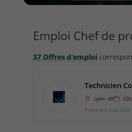
vous
rechercher
?
Emploi Chef de pro
37 Offres d'emploi
correspon
Technicien Co
Lyon - 69
CDI
Publié le 6 août 2026