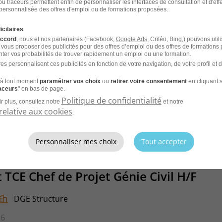
u traceurs permettent enfin de personnaliser les interfaces de consultation et d'eff
personnalisée des offres d'emploi ou de formations proposées.
Oméa
icitaires
26
accord
, nous et nos partenaires (Facebook,
Google Ads
, Critéo, Bing,) pouvons util
 vous proposer des publicités pour des offres d’emploi ou des offres de formations
ter vos probabilités de trouver rapidement un emploi ou une formation.
es personnalisent ces publicités en fonction de votre navigation, de votre profil et 
à tout moment
paramétrer vos choix
ou
retirer votre consentement
en cliquant s
raceurs
" en bas de page.
CV et laissez les recruteurs venir à
Politique de confidentialité
r plus, consultez notre
et notre
relative aux cookies
.
Personnaliser mes choix
Tout accepter
 TCE Chef de Projet Génie Civil H/F
DGE Structure
26