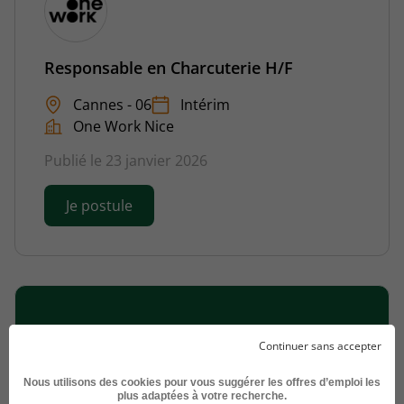
Responsable en Charcuterie H/F
Cannes - 06
Intérim
One Work Nice
Publié le 23 janvier 2026
Je postule
Déposer votre CV et laissez les recruteurs
Continuer sans accepter
venir à vous !
Nous utilisons des cookies pour vous suggérer les offres d’emploi les
plus adaptées à votre recherche.