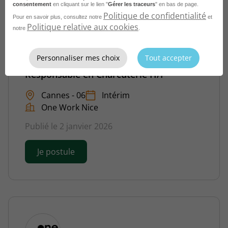
consentement
en cliquant sur le lien "
Gérer les traceurs
" en bas de page.
Politique de confidentialité
Pour en savoir plus, consultez notre
et
Politique relative aux cookies
notre
.
Personnaliser mes choix
Tout accepter
Responsable en Charcuterie H/F
Cannes - 06
Intérim
One Work Nice
Publié le 2 janvier 2026
Je postule