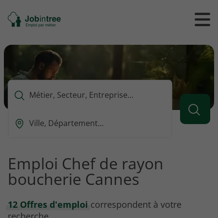
Se
Ouvrir
Ou
rendre
/
/
à
ferme
f
l'accueil
le
le
formul
m
de
reche
Que
voulez-
vous
Ou
rechercher
est-
?
ce
que
Emploi Chef de rayon
vous
boucherie Cannes
voulez
rechercher
?
12 Offres d'emploi
correspondent à votre
recherche