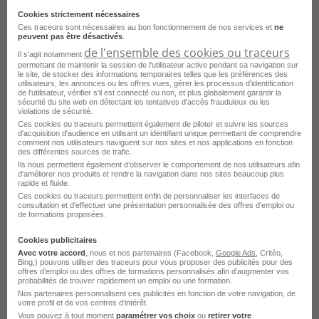
Publier mon CV
Cookies strictement nécessaires
Ces traceurs sont nécessaires au bon fonctionnement de nos services et
ne
peuvent pas être désactivés
.
de l'ensemble des cookies ou traceurs
Il s'agit notamment
permettant de maintenir la session de l'utilisateur active pendant sa navigation sur
le site, de stocker des informations temporaires telles que les préférences des
utilisateurs, les annonces ou les offres vues, gérer les processus d'identification
de l'utilisateur, vérifier s'il est connecté ou non, et plus globalement garantir la
sécurité du site web en détectant les tentatives d'accès frauduleux ou les
violations de sécurité.
Ces cookies ou traceurs permettent également de piloter et suivre les sources
d'acquisition d'audience en utilisant un identifiant unique permettant de comprendre
comment nos utilisateurs naviguent sur nos sites et nos applications en fonction
des différentes sources de trafic.
Responsable en Charcuterie H/F
Ils nous permettent également d’observer le comportement de nos utilisateurs afin
d'améliorer nos produits et rendre la navigation dans nos sites beaucoup plus
rapide et fluide.
Cannes - 06
Intérim
Ces cookies ou traceurs permettent enfin de personnaliser les interfaces de
One Work Nice
consultation et d'effectuer une présentation personnalisée des offres d'emploi ou
de formations proposées.
Publié le 9 janvier 2026
Cookies publicitaires
Avec votre accord
, nous et nos partenaires (Facebook,
Google Ads
, Critéo,
Bing,) pouvons utiliser des traceurs pour vous proposer des publicités pour des
Je postule
offres d’emploi ou des offres de formations personnalisés afin d’augmenter vos
probabilités de trouver rapidement un emploi ou une formation.
Nos partenaires personnalisent ces publicités en fonction de votre navigation, de
votre profil et de vos centres d’intérêt.
Vous pouvez à tout moment
paramétrer vos choix
ou
retirer votre