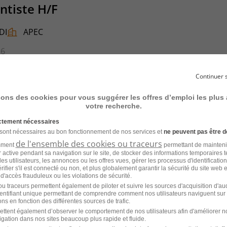
ntiste H/F
DI
APEC
26
Continuer 
sons des cookies pour vous suggérer les offres d’emploi les plus
votre recherche.
ntiste H/F
ictement nécessaires
 sont nécessaires au bon fonctionnement de nos services et
ne peuvent pas être d
DI
Amélice Conseil
de l'ensemble des cookies ou traceurs
amment
permettant de mainteni
ur active pendant sa navigation sur le site, de stocker des informations temporaires t
26
es utilisateurs, les annonces ou les offres vues, gérer les processus d'identificatio
 vérifier s'il est connecté ou non, et plus globalement garantir la sécurité du site web 
 d'accès frauduleux ou les violations de sécurité.
u traceurs permettent également de piloter et suivre les sources d'acquisition d'a
identifiant unique permettant de comprendre comment nos utilisateurs naviguent sur 
ns en fonction des différentes sources de trafic.
ettent également d’observer le comportement de nos utilisateurs afin d'améliorer no
ntiste H/F
igation dans nos sites beaucoup plus rapide et fluide.