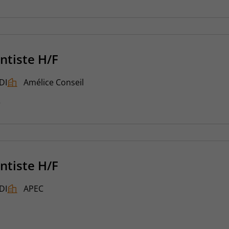
ntiste H/F
DI
Amélice Conseil
6
ntiste H/F
DI
APEC