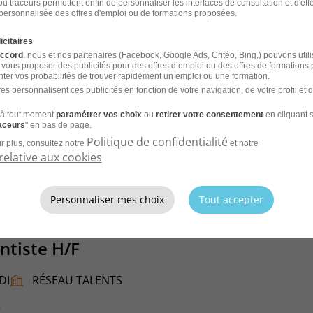
u traceurs permettent enfin de personnaliser les interfaces de consultation et d'eff
personnalisée des offres d'emploi ou de formations proposées.
DI
MED&CO
icitaires
6
accord
, nous et nos partenaires (Facebook,
Google Ads
, Critéo, Bing,) pouvons util
 vous proposer des publicités pour des offres d’emploi ou des offres de formations
ter vos probabilités de trouver rapidement un emploi ou une formation.
es personnalisent ces publicités en fonction de votre navigation, de votre profil et 
à tout moment
paramétrer vos choix
ou
retirer votre consentement
en cliquant s
raceurs
" en bas de page.
CV et laissez les recruteurs venir à
Politique de confidentialité
r plus, consultez notre
et notre
relative aux cookies
.
Personnaliser mes choix
Tout accepter
ntiste H/F
DI
RÉSEAU TALENTS
6