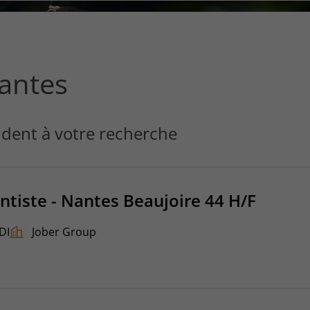
ce
que
vous
voulez
rechercher
antes
?
dent à votre recherche
ntiste - Nantes Beaujoire 44 H/F
DI
Jober Group