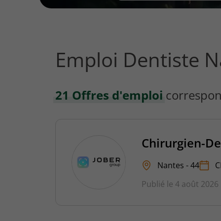
vous
rechercher
?
Emploi Dentiste N
21 Offres d'emploi
correspon
Chirurgien-De
Nantes - 44
C
Publié le 4 août 2026