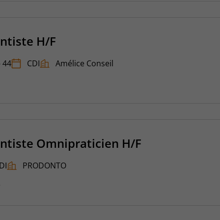
ntiste H/F
- 44
CDI
Amélice Conseil
ntiste Omnipraticien H/F
DI
PRODONTO
6