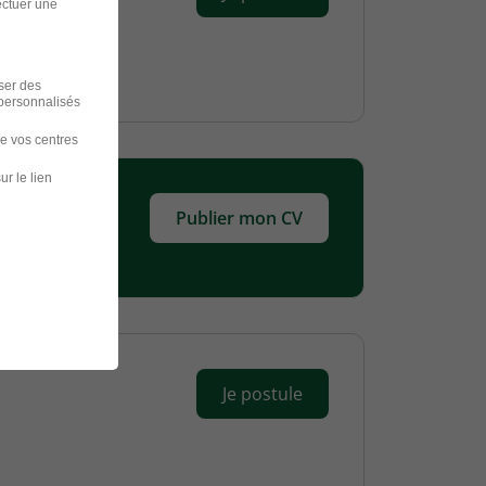
ectuer une
iser des
 personnalisés
de vos centres
ur le lien
Publier mon CV
Je postule