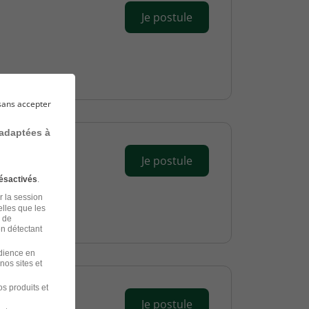
Je postule
sans accepter
 adaptées à
Je postule
ésactivés
.
r la session
elles que les
n de
en détectant
udience en
nos sites et
s produits et
Je postule