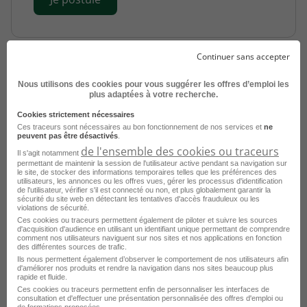
Continuer sans accepter
Nous utilisons des cookies pour vous suggérer les offres d’emploi les
plus adaptées à votre recherche.
Cookies strictement nécessaires
Ces traceurs sont nécessaires au bon fonctionnement de nos services et
ne
peuvent pas être désactivés
.
Comptable General - Fournisseur H/F
de l'ensemble des cookies ou traceurs
Il s'agit notamment
permettant de maintenir la session de l'utilisateur active pendant sa navigation sur
le site, de stocker des informations temporaires telles que les préférences des
Bordeaux - 33
Intérim
PROMAN
utilisateurs, les annonces ou les offres vues, gérer les processus d'identification
de l'utilisateur, vérifier s'il est connecté ou non, et plus globalement garantir la
sécurité du site web en détectant les tentatives d'accès frauduleux ou les
Publié le 6 août 2026
violations de sécurité.
Ces cookies ou traceurs permettent également de piloter et suivre les sources
d'acquisition d'audience en utilisant un identifiant unique permettant de comprendre
Je postule
comment nos utilisateurs naviguent sur nos sites et nos applications en fonction
des différentes sources de trafic.
Ils nous permettent également d’observer le comportement de nos utilisateurs afin
d'améliorer nos produits et rendre la navigation dans nos sites beaucoup plus
rapide et fluide.
Ces cookies ou traceurs permettent enfin de personnaliser les interfaces de
consultation et d'effectuer une présentation personnalisée des offres d'emploi ou
de formations proposées.