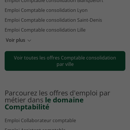
Emploi Comptable consolidation Blanquefort
Emploi Comptable consolidation Lyon
Emploi Comptable consolidation Saint-Denis
Emploi Comptable consolidation Lille
Emploi Comptable consolidation Montpellier
Voir plus
Emploi Comptable consolidation Montrouge
Voir toutes les offres Comptable consolidation
Emploi Comptable consolidation Nantes
par ville
Parcourez les offres d'emploi par
métier dans
le domaine
Comptabilité
Emploi Collaborateur comptable