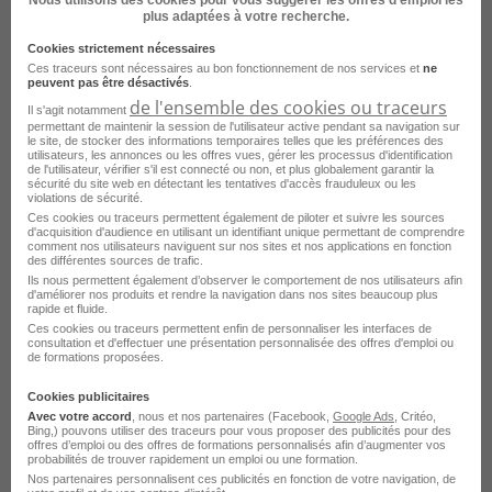
Emploi Collaborateur comptable Saint-Herblain
plus adaptées à votre recherche.
Emploi Assistant comptable Saint-Herblain
Cookies strictement nécessaires
Ces traceurs sont nécessaires au bon fonctionnement de nos services et
ne
Emploi Chef de mission comptable Saint-Herblain
peuvent pas être désactivés
.
de l'ensemble des cookies ou traceurs
Il s'agit notamment
Emploi Responsable de dossiers Saint-Herblain
permettant de maintenir la session de l'utilisateur active pendant sa navigation sur
le site, de stocker des informations temporaires telles que les préférences des
Emploi Expert comptable Saint-Herblain
utilisateurs, les annonces ou les offres vues, gérer les processus d'identification
de l'utilisateur, vérifier s'il est connecté ou non, et plus globalement garantir la
sécurité du site web en détectant les tentatives d'accès frauduleux ou les
Emploi Comptable Saint-Herblain
violations de sécurité.
Ces cookies ou traceurs permettent également de piloter et suivre les sources
Emploi Comptable fournisseur Saint-Herblain
d'acquisition d'audience en utilisant un identifiant unique permettant de comprendre
comment nos utilisateurs naviguent sur nos sites et nos applications en fonction
des différentes sources de trafic.
Emploi Comptable technique assurance Saint-Herblain
Ils nous permettent également d’observer le comportement de nos utilisateurs afin
d'améliorer nos produits et rendre la navigation dans nos sites beaucoup plus
Emploi Comptable bancaire Saint-Herblain
rapide et fluide.
Ces cookies ou traceurs permettent enfin de personnaliser les interfaces de
Emploi Responsable comptable Saint-Herblain
Voir plus
consultation et d'effectuer une présentation personnalisée des offres d'emploi ou
de formations proposées.
Emploi Superviseur comptable Saint-Herblain
Consultez les offres d'emploi pour le
Cookies publicitaires
Emploi Réviseur comptable Saint-Herblain
métier
Comptable clients
Avec votre accord
, nous et nos partenaires (Facebook,
Google Ads
, Critéo,
Bing,) pouvons utiliser des traceurs pour vous proposer des publicités pour des
recouvrement dans d'autres villes
offres d’emploi ou des offres de formations personnalisés afin d’augmenter vos
probabilités de trouver rapidement un emploi ou une formation.
Nos partenaires personnalisent ces publicités en fonction de votre navigation, de