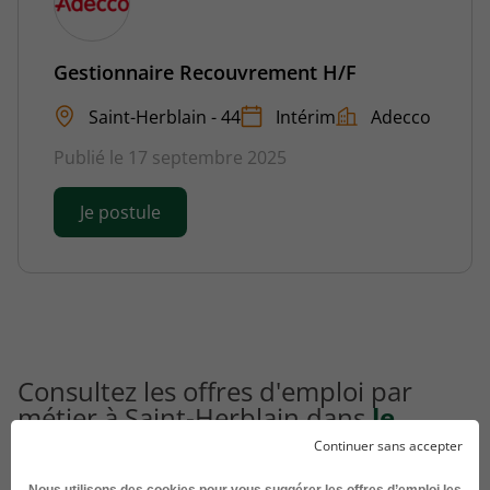
Gestionnaire Recouvrement H/F
Saint-Herblain - 44
Intérim
Adecco
Publié le 17 septembre 2025
Je postule
Consultez les offres d'emploi par
métier à Saint-Herblain dans
le
domaine Comptabilité
Continuer sans accepter
Nous utilisons des cookies pour vous suggérer les offres d’emploi les