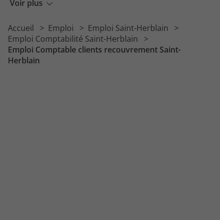
Emploi Gestionnaire comptable
Voir plus
Emploi Comptable copropriété
Accueil
Emploi
Emploi Saint-Herblain
Emploi Chargé de recouvrement
Emploi Comptabilité Saint-Herblain
Emploi Comptable clients recouvrement Saint-
Herblain