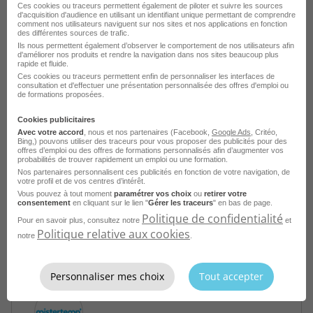
Ces cookies ou traceurs permettent également de piloter et suivre les sources
d'acquisition d'audience en utilisant un identifiant unique permettant de comprendre
comment nos utilisateurs naviguent sur nos sites et nos applications en fonction
des différentes sources de trafic.
Ils nous permettent également d’observer le comportement de nos utilisateurs afin
d'améliorer nos produits et rendre la navigation dans nos sites beaucoup plus
rapide et fluide.
Ces cookies ou traceurs permettent enfin de personnaliser les interfaces de
consultation et d'effectuer une présentation personnalisée des offres d'emploi ou
Conducteur de Bus H/F
de formations proposées.
Cookies publicitaires
Saint-Marcellin - 38
Intérim
Avec votre accord
, nous et nos partenaires (Facebook,
Google Ads
, Critéo,
Actual group
Bing,) pouvons utiliser des traceurs pour vous proposer des publicités pour des
offres d’emploi ou des offres de formations personnalisés afin d’augmenter vos
probabilités de trouver rapidement un emploi ou une formation.
Publié le 8 août 2026
Nos partenaires personnalisent ces publicités en fonction de votre navigation, de
votre profil et de vos centres d’intérêt.
Vous pouvez à tout moment
paramétrer vos choix
ou
retirer votre
Je postule
consentement
en cliquant sur le lien "
Gérer les traceurs
" en bas de page.
Politique de confidentialité
Pour en savoir plus, consultez notre
et
Politique relative aux cookies
notre
.
Personnaliser mes choix
Tout accepter