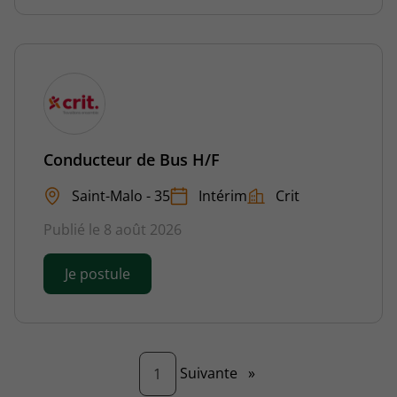
Conducteur de Bus H/F
Saint-Malo - 35
Intérim
Crit
Publié le 8 août 2026
Je postule
Page
Suivante
»
1