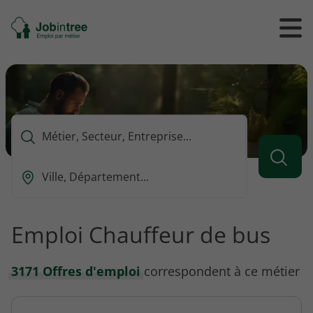
Se
Ouvrir
Ou
rendre
/
/
à
ferme
f
l'accueil
le
le
formul
m
de
reche
Que
voulez-
vous
Ou
rechercher
est-
?
ce
que
Emploi Chauffeur de bus
vous
voulez
rechercher
3171 Offres d'emploi
correspondent à ce métier
?