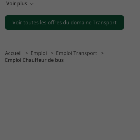
Emploi Chauffeur benne
Voir plus
Emploi Conducteur receveur
Voir toutes les offres du domaine Transport
Emploi Chauffeur VL
Emploi Chauffeur
Emploi Chauffeur SPL navette
Accueil
Emploi
Emploi Transport
Emploi Chauffeur SPL benne
Emploi Chauffeur de bus
Emploi Gestionnaire transport