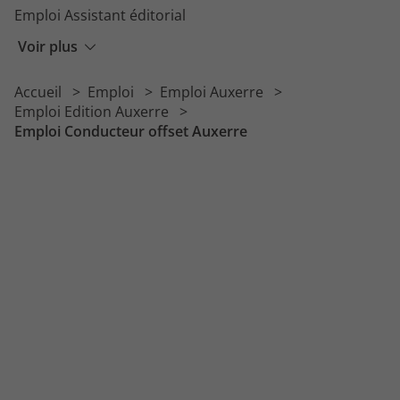
Emploi Assistant éditorial
Emploi Reprographe
Voir plus
Emploi Papetier
Accueil
Emploi
Emploi Auxerre
Emploi Margeur
Emploi Edition Auxerre
Emploi Conducteur offset Auxerre