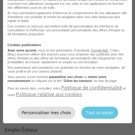
comment nos utilisateurs naviguent sur nos sites et nos applications en fonction
Voir toutes les offres Conducteur offset par ville
Emploi Conducteur offset Saint-Lô
des différentes sources de trafic.
Ils nous permettent également d’observer le comportement de nos utilisateurs afin
d'améliorer nos produits et rendre la navigation dans nos sites beaucoup plus
rapide et fluide.
Ces cookies ou traceurs permettent enfin de personnaliser les interfaces de
consultation et d'effectuer une présentation personnalisée des offres d'emploi ou
Parcourez les offres d'emploi par
de formations proposées.
métier dans
le domaine Edition
Cookies publicitaires
Avec votre accord
, nous et nos partenaires (Facebook,
Google Ads
, Critéo,
Bing,) pouvons utiliser des traceurs pour vous proposer des publicités pour des
Emploi Rédacteur
offres d’emploi ou des offres de formations personnalisés afin d’augmenter vos
probabilités de trouver rapidement un emploi ou une formation.
Emploi Conducteur offset
Nos partenaires personnalisent ces publicités en fonction de votre navigation, de
votre profil et de vos centres d’intérêt.
Vous pouvez à tout moment
paramétrer vos choix
ou
retirer votre
Emploi Imprimeur
consentement
en cliquant sur le lien "
Gérer les traceurs
" en bas de page.
Politique de confidentialité
Emploi Journaliste
Pour en savoir plus, consultez notre
et
Politique relative aux cookies
notre
.
Emploi Assistant d'édition
Emploi Rédacteur territorial
Personnaliser mes choix
Tout accepter
Emploi Attaché de presse
Emploi Éditeur