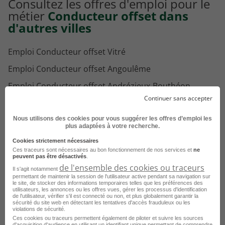
Consultez les offres d'emploi pour le
métier
Conducteur offset dans
d'autres villes
Emploi Conducteur offset Vitré
Emploi Conducteur offset Angoulême
Emploi Conducteur offset Andrézieux-Bouthéon
Continuer sans accepter
Emploi Conducteur offset Sèvres
Emploi Conducteur offset Toulouse
Nous utilisons des cookies pour vous suggérer les offres d’emploi les
plus adaptées à votre recherche.
Emploi Conducteur offset Tourcoing
Cookies strictement nécessaires
Ces traceurs sont nécessaires au bon fonctionnement de nos services et
ne
Emploi Conducteur offset Vitry-sur-Seine
peuvent pas être désactivés
.
de l'ensemble des cookies ou traceurs
Il s'agit notamment
Emploi Conducteur offset Thizy-les-Bourgs
permettant de maintenir la session de l'utilisateur active pendant sa navigation sur
le site, de stocker des informations temporaires telles que les préférences des
Emploi Conducteur offset Palaiseau
utilisateurs, les annonces ou les offres vues, gérer les processus d'identification
de l'utilisateur, vérifier s'il est connecté ou non, et plus globalement garantir la
sécurité du site web en détectant les tentatives d'accès frauduleux ou les
Emploi Conducteur offset Reims
Voir plus
violations de sécurité.
Ces cookies ou traceurs permettent également de piloter et suivre les sources
Emploi Conducteur offset Saint-Junien
d'acquisition d'audience en utilisant un identifiant unique permettant de comprendre