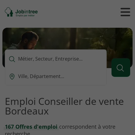
Se
Ouvrir
Ou
rendre
/
/
à
ferme
f
l'accueil
le
le
formul
m
de
reche
Que
voulez-
vous
Ou
rechercher
est-
?
ce
que
Emploi Conseiller de vente
vous
Bordeaux
voulez
rechercher
?
167 Offres d'emploi
correspondent à votre
recherche