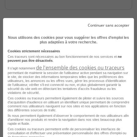
Continuer sans accepter
Nous utilisons des cookies pour vous suggérer les offres d’emploi les
plus adaptées à votre recherche.
Cookies strictement nécessaires
Ces traceurs sont nécessaires au bon fonctionnement de nos services et
ne
Conseiller de Vente - Multimédia H/F
peuvent pas être désactivés
.
de l'ensemble des cookies ou traceurs
Il s'agit notamment
Bordeaux - 33
Intérim
permettant de maintenir la session de l'utilisateur active pendant sa navigation sur
le site, de stocker des informations temporaires telles que les préférences des
Sarawak GMS
utilisateurs, les annonces ou les offres vues, gérer les processus d'identification
de l'utilisateur, vérifier s'il est connecté ou non, et plus globalement garantir la
sécurité du site web en détectant les tentatives d'accès frauduleux ou les
Publié le 5 août 2026
violations de sécurité.
Ces cookies ou traceurs permettent également de piloter et suivre les sources
d'acquisition d'audience en utilisant un identifiant unique permettant de comprendre
Je postule
comment nos utilisateurs naviguent sur nos sites et nos applications en fonction
des différentes sources de trafic.
Ils nous permettent également d’observer le comportement de nos utilisateurs afin
d'améliorer nos produits et rendre la navigation dans nos sites beaucoup plus
rapide et fluide.
Ces cookies ou traceurs permettent enfin de personnaliser les interfaces de
consultation et d'effectuer une présentation personnalisée des offres d'emploi ou
de formations proposées.