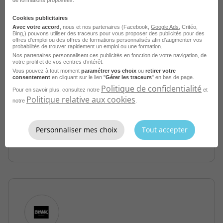
Cookies publicitaires
Avec votre accord
, nous et nos partenaires (Facebook,
Google Ads
, Critéo,
Bing,) pouvons utiliser des traceurs pour vous proposer des publicités pour des
offres d’emploi ou des offres de formations personnalisés afin d’augmenter vos
probabilités de trouver rapidement un emploi ou une formation.
Nos partenaires personnalisent ces publicités en fonction de votre navigation, de
Conseiller de Vente - Multimédia H/F
votre profil et de vos centres d’intérêt.
Vous pouvez à tout moment
paramétrer vos choix
ou
retirer votre
Bordeaux - 33
CDI
consentement
en cliquant sur le lien "
Gérer les traceurs
" en bas de page.
Politique de confidentialité
Sarawak Animation
Pour en savoir plus, consultez notre
et
Politique relative aux cookies
notre
.
Publié le 5 août 2026
Personnaliser mes choix
Tout accepter
Je postule