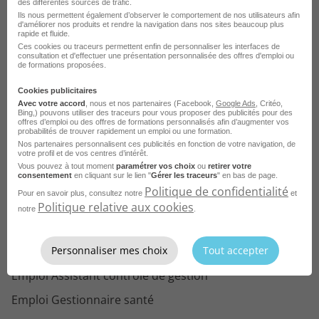
des différentes sources de trafic.
Ils nous permettent également d’observer le comportement de nos utilisateurs afin
d'améliorer nos produits et rendre la navigation dans nos sites beaucoup plus
rapide et fluide.
Ces cookies ou traceurs permettent enfin de personnaliser les interfaces de
Parcourez les offres d'emploi par
consultation et d'effectuer une présentation personnalisée des offres d'emploi ou
de formations proposées.
métier dans
le domaine Gestion
Cookies publicitaires
Emploi Gestionnaire de patrimoine
Avec votre accord
, nous et nos partenaires (Facebook,
Google Ads
, Critéo,
Bing,) pouvons utiliser des traceurs pour vous proposer des publicités pour des
offres d’emploi ou des offres de formations personnalisés afin d’augmenter vos
Emploi Contrôleur de gestion
probabilités de trouver rapidement un emploi ou une formation.
Nos partenaires personnalisent ces publicités en fonction de votre navigation, de
Emploi Gestionnaire de sinistres
votre profil et de vos centres d’intérêt.
Vous pouvez à tout moment
paramétrer vos choix
ou
retirer votre
consentement
en cliquant sur le lien "
Gérer les traceurs
" en bas de page.
Emploi Gestionnaire de marchés publics
Politique de confidentialité
Pour en savoir plus, consultez notre
et
Emploi Conseiller d'entreprise
Politique relative aux cookies
notre
.
Emploi Consultant en organisation
Personnaliser mes choix
Tout accepter
Emploi Responsable de gestion
Emploi Assistant contrôle de gestion
Emploi Gestionnaire santé