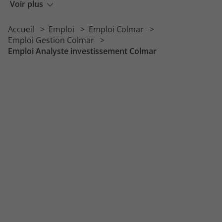
Emploi Gestionnaire de prestations
Voir plus
Emploi Responsable contrôle de gestion
Accueil
Emploi
Emploi Colmar
Emploi Assistant aux services généraux
Emploi Gestion Colmar
Emploi Analyste investissement Colmar