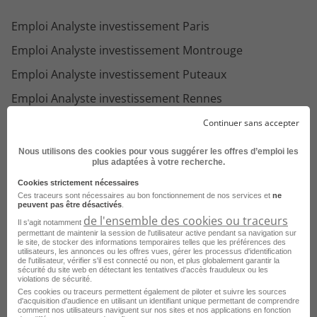
Emploi Analyste investissement Paris
Emploi Analyste investissement Montrouge
Emploi Analyste investissement Puteaux
Emploi Analyste investissement Rennes
Emploi Analyste investissement Bois-Colombes
Continuer sans accepter
Emploi Analyste investissement Chessy
Nous utilisons des cookies pour vous suggérer les offres d’emploi les
plus adaptées à votre recherche.
Emploi Analyste investissement Clichy
Cookies strictement nécessaires
Emploi Analyste investissement Grenoble
Ces traceurs sont nécessaires au bon fonctionnement de nos services et
ne
peuvent pas être désactivés
.
Emploi Analyste investissement Levallois-Perret
de l'ensemble des cookies ou traceurs
Il s'agit notamment
permettant de maintenir la session de l'utilisateur active pendant sa navigation sur
le site, de stocker des informations temporaires telles que les préférences des
utilisateurs, les annonces ou les offres vues, gérer les processus d'identification
de l'utilisateur, vérifier s'il est connecté ou non, et plus globalement garantir la
sécurité du site web en détectant les tentatives d'accès frauduleux ou les
violations de sécurité.
Voir toutes les offres Analyste investissement
Ces cookies ou traceurs permettent également de piloter et suivre les sources
par ville
d'acquisition d'audience en utilisant un identifiant unique permettant de comprendre
comment nos utilisateurs naviguent sur nos sites et nos applications en fonction