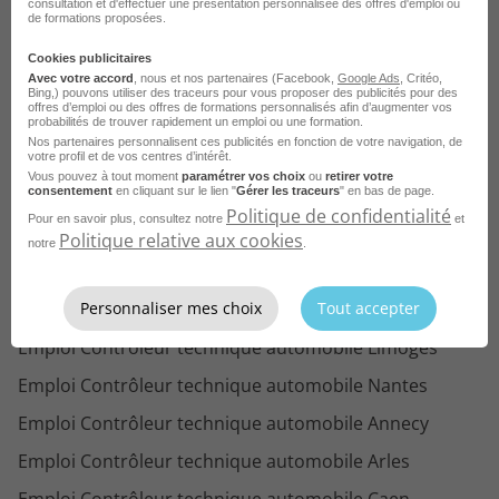
consultation et d'effectuer une présentation personnalisée des offres d'emploi ou
de formations proposées.
Emploi Mécanicien VL Calais
Cookies publicitaires
Emploi Carrossier Calais
Avec votre accord
, nous et nos partenaires (Facebook,
Google Ads
, Critéo,
Bing,) pouvons utiliser des traceurs pour vous proposer des publicités pour des
Emploi Mécanicien Calais
offres d’emploi ou des offres de formations personnalisés afin d’augmenter vos
probabilités de trouver rapidement un emploi ou une formation.
Emploi Laveur de camion Calais
Nos partenaires personnalisent ces publicités en fonction de votre navigation, de
votre profil et de vos centres d’intérêt.
Vous pouvez à tout moment
paramétrer vos choix
ou
retirer votre
Emploi Expert automobile Calais
Voir plus
consentement
en cliquant sur le lien "
Gérer les traceurs
" en bas de page.
Politique de confidentialité
Emploi Vendeur automobile Calais
Pour en savoir plus, consultez notre
et
Consultez les offres d'emploi pour le
Politique relative aux cookies
notre
.
Emploi Réceptionnaire automobile Calais
métier
Contrôleur technique
automobile dans d'autres villes
Personnaliser mes choix
Tout accepter
Emploi Contrôleur technique automobile Limoges
Emploi Contrôleur technique automobile Nantes
Emploi Contrôleur technique automobile Annecy
Emploi Contrôleur technique automobile Arles
Emploi Contrôleur technique automobile Caen