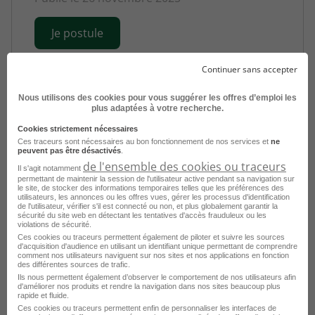
Je postule
Continuer sans accepter
Nous utilisons des cookies pour vous suggérer les offres d’emploi les
plus adaptées à votre recherche.
Cookies strictement nécessaires
Consultez les offres d'emploi par
Ces traceurs sont nécessaires au bon fonctionnement de nos services et
ne
peuvent pas être désactivés
.
métier à Calais dans
le domaine
de l'ensemble des cookies ou traceurs
Il s'agit notamment
Automobile
permettant de maintenir la session de l'utilisateur active pendant sa navigation sur
le site, de stocker des informations temporaires telles que les préférences des
utilisateurs, les annonces ou les offres vues, gérer les processus d'identification
de l'utilisateur, vérifier s'il est connecté ou non, et plus globalement garantir la
Emploi Mécanicien poids lourds Calais
sécurité du site web en détectant les tentatives d'accès frauduleux ou les
violations de sécurité.
Emploi Mécanicien automobile Calais
Ces cookies ou traceurs permettent également de piloter et suivre les sources
d'acquisition d'audience en utilisant un identifiant unique permettant de comprendre
comment nos utilisateurs naviguent sur nos sites et nos applications en fonction
Emploi Peintre en carrosserie Calais
des différentes sources de trafic.
Ils nous permettent également d’observer le comportement de nos utilisateurs afin
Emploi Peintre automobile Calais
d'améliorer nos produits et rendre la navigation dans nos sites beaucoup plus
rapide et fluide.
Emploi Préparateur automobile Calais
Ces cookies ou traceurs permettent enfin de personnaliser les interfaces de