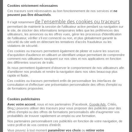
Cookies strictement nécessaires
Emploi Couvreur Paris
Ces traceurs sont nécessaires au bon fonctionnement de nos services et
ne
peuvent pas être désactivés
.
Emploi Couvreur Montpellier
de l'ensemble des cookies ou traceurs
Il s'agit notamment
permettant de maintenir la session de l'utilisateur active pendant sa navigation sur
Emploi Couvreur Rennes
le site, de stocker des informations temporaires telles que les préférences des
utilisateurs, les annonces ou les offres vues, gérer les processus d'identification
Emploi Couvreur Lille
de l'utilisateur, vérifier s'il est connecté ou non, et plus globalement garantir la
sécurité du site web en détectant les tentatives d'accès frauduleux ou les
violations de sécurité.
Emploi Couvreur Quimper
Ces cookies ou traceurs permettent également de piloter et suivre les sources
d'acquisition d'audience en utilisant un identifiant unique permettant de comprendre
Emploi Couvreur Le Havre
comment nos utilisateurs naviguent sur nos sites et nos applications en fonction
des différentes sources de trafic.
Emploi Couvreur Reims
Ils nous permettent également d’observer le comportement de nos utilisateurs afin
d'améliorer nos produits et rendre la navigation dans nos sites beaucoup plus
rapide et fluide.
Emploi Couvreur Fréjus
Ces cookies ou traceurs permettent enfin de personnaliser les interfaces de
consultation et d'effectuer une présentation personnalisée des offres d'emploi ou
Emploi Couvreur Nantes
de formations proposées.
Emploi Couvreur Rouen
Voir plus
Cookies publicitaires
Avec votre accord
, nous et nos partenaires (Facebook,
Google Ads
, Critéo,
Emploi Couvreur Limoges
Bing,) pouvons utiliser des traceurs pour vous proposer des publicités pour des
offres d’emploi ou des offres de formations personnalisés afin d’augmenter vos
probabilités de trouver rapidement un emploi ou une formation.
Voir toutes les offres Couvreur par ville
Emploi Couvreur Clermont-Ferrand
Nos partenaires personnalisent ces publicités en fonction de votre navigation, de
votre profil et de vos centres d’intérêt.
Vous pouvez à tout moment
paramétrer vos choix
ou
retirer votre