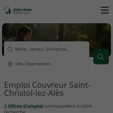
Se
Ouvrir
Ou
rendre
/
/
à
ferme
f
l'accueil
le
le
formul
m
de
reche
Que
voulez-
vous
Ou
rechercher
est-
?
ce
que
Emploi Couvreur Saint-
vous
Christol-lez-Alès
voulez
rechercher
?
1 Offres d'emploi
correspondent à votre
recherche