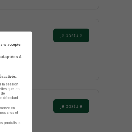
Je postule
sans accepter
 adaptées à
ésactivés
.
r la session
elles que les
n de
en détectant
Je postule
udience en
nos sites et
s produits et