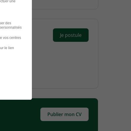
ectuer une
iser des
 personnalisés
Je postule
de vos centres
ur le lien
Publier mon CV