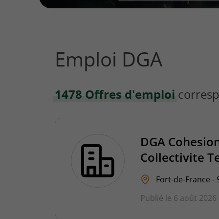
vous
rechercher
?
Emploi DGA
1478 Offres d'emploi
corresp
DGA Cohesion 
Collectivite T
Fort-de-France - 
Publié le 6 août 2026