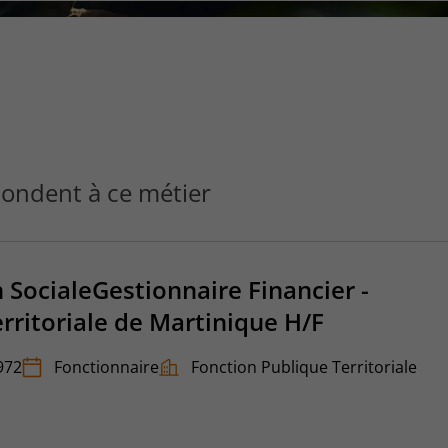
ce
que
vous
voulez
rechercher
?
ondent à ce métier
SocialeGestionnaire Financier -
erritoriale de Martinique H/F
972
Fonctionnaire
Fonction Publique Territoriale