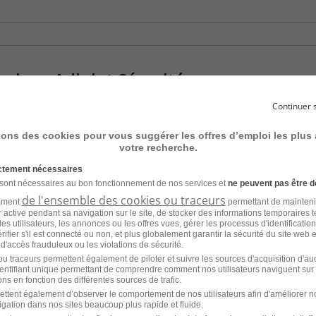
hnisp - Adjoint Sécurité
 de l'Ipe H/F
Continuer 
Fonctionnaire
Direction générale de l'armement
sons des cookies pour vous suggérer les offres d’emploi les plus
votre recherche.
ictement nécessaires
 sont nécessaires au bon fonctionnement de nos services et
ne peuvent pas être d
de l'ensemble des cookies ou traceurs
amment
permettant de mainteni
ur active pendant sa navigation sur le site, de stocker des informations temporaires t
es utilisateurs, les annonces ou les offres vues, gérer les processus d'identificatio
 vérifier s'il est connecté ou non, et plus globalement garantir la sécurité du site web 
s - Quincieux H/F
 d'accès frauduleux ou les violations de sécurité.
u traceurs permettent également de piloter et suivre les sources d'acquisition d'a
identifiant unique permettant de comprendre comment nos utilisateurs naviguent sur 
Fonctionnaire
Fonction Publique Territoriale
ns en fonction des différentes sources de trafic.
ettent également d’observer le comportement de nos utilisateurs afin d'améliorer no
igation dans nos sites beaucoup plus rapide et fluide.