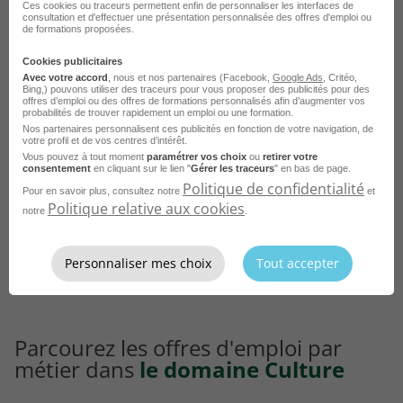
Ces cookies ou traceurs permettent enfin de personnaliser les interfaces de
consultation et d'effectuer une présentation personnalisée des offres d'emploi ou
Emploi Directeur de centre de loisirs Montpellier
de formations proposées.
Emploi Directeur de centre de loisirs Lille
Cookies publicitaires
Avec votre accord
, nous et nos partenaires (Facebook,
Google Ads
, Critéo,
Emploi Directeur de centre de loisirs Carcassonne
Bing,) pouvons utiliser des traceurs pour vous proposer des publicités pour des
offres d’emploi ou des offres de formations personnalisés afin d’augmenter vos
probabilités de trouver rapidement un emploi ou une formation.
Emploi Directeur de centre de loisirs Fontaine
Nos partenaires personnalisent ces publicités en fonction de votre navigation, de
votre profil et de vos centres d’intérêt.
Emploi Directeur de centre de loisirs Amiens
Vous pouvez à tout moment
paramétrer vos choix
ou
retirer votre
consentement
en cliquant sur le lien "
Gérer les traceurs
" en bas de page.
Emploi Directeur de centre de loisirs Grenoble
Voir plus
Politique de confidentialité
Pour en savoir plus, consultez notre
et
Politique relative aux cookies
Emploi Directeur de centre de loisirs Montesson
notre
.
Voir toutes les offres Directeur de centre de
Emploi Directeur de centre de loisirs Nîmes
loisirs par ville
Personnaliser mes choix
Tout accepter
Parcourez les offres d'emploi par
métier dans
le domaine Culture