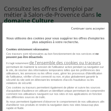
Consultez les offres d'emploi par
métier à Salon-de-Provence dans
le
domaine Culture
Continuer sans accepter
Emploi Animateur périscolaire Salon-de-Provence
Nous utilisons des cookies pour vous suggérer les offres d’emploi les
Emploi Coordinateur périscolaire Salon-de-Provence
plus adaptées à votre recherche.
Cookies strictement nécessaires
Ces traceurs sont nécessaires au bon fonctionnement de nos services et
ne
peuvent pas être désactivés
.
Consultez les offres d'emploi pour le
de l'ensemble des cookies ou traceurs
Il s'agit notamment
métier
Directeur de centre de
permettant de maintenir la session de l'utilisateur active pendant sa navigation sur
le site, de stocker des informations temporaires telles que les préférences des
loisirs dans d'autres villes
utilisateurs, les annonces ou les offres vues, gérer les processus d'identification
de l'utilisateur, vérifier s'il est connecté ou non, et plus globalement garantir la
sécurité du site web en détectant les tentatives d'accès frauduleux ou les
violations de sécurité.
Emploi Directeur de centre de loisirs Lyon
Ces cookies ou traceurs permettent également de piloter et suivre les sources
d'acquisition d'audience en utilisant un identifiant unique permettant de comprendre
Emploi Directeur de centre de loisirs Strasbourg
comment nos utilisateurs naviguent sur nos sites et nos applications en fonction
des différentes sources de trafic.
Emploi Directeur de centre de loisirs Marseille
Ils nous permettent également d’observer le comportement de nos utilisateurs afin
d'améliorer nos produits et rendre la navigation dans nos sites beaucoup plus
rapide et fluide.
Emploi Directeur de centre de loisirs Metz