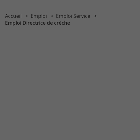
Emploi Responsable de structure petite enfance
Accueil
Emploi
Emploi Service
Emploi Chargé d'assistance
Emploi Directrice de crèche
Emploi Réviseur