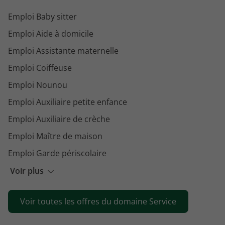
Emploi Baby sitter
Emploi Aide à domicile
Emploi Assistante maternelle
Emploi Coiffeuse
Emploi Nounou
Emploi Auxiliaire petite enfance
Emploi Auxiliaire de crèche
Emploi Maître de maison
Emploi Garde périscolaire
Emploi Intervenant à domicile
Voir plus
Emploi Agent petite enfance
Voir toutes les offres du domaine Service
Emploi Porteur funéraire
Emploi Assistant accueil petite enfance