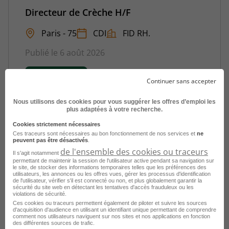
Directeur de Crèche H/F
Paris - 75
CDI
FID RH.
Publié le 6 août 2026
Je postule
Continuer sans accepter
Nous utilisons des cookies pour vous suggérer les offres d’emploi les
plus adaptées à votre recherche.
Cookies strictement nécessaires
Ces traceurs sont nécessaires au bon fonctionnement de nos services et
ne
peuvent pas être désactivés
.
de l'ensemble des cookies ou traceurs
Il s'agit notamment
permettant de maintenir la session de l'utilisateur active pendant sa navigation sur
le site, de stocker des informations temporaires telles que les préférences des
utilisateurs, les annonces ou les offres vues, gérer les processus d'identification
de l'utilisateur, vérifier s'il est connecté ou non, et plus globalement garantir la
sécurité du site web en détectant les tentatives d'accès frauduleux ou les
Directeur de Crèche H/F
violations de sécurité.
Ces cookies ou traceurs permettent également de piloter et suivre les sources
Drancy - 93
CDI
FID RH.
d'acquisition d'audience en utilisant un identifiant unique permettant de comprendre
comment nos utilisateurs naviguent sur nos sites et nos applications en fonction
des différentes sources de trafic.