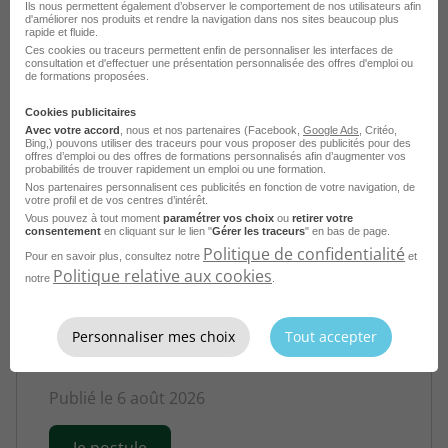
Publié le 6 août 2026
Ils nous permettent également d’observer le comportement de nos utilisateurs afin
d'améliorer nos produits et rendre la navigation dans nos sites beaucoup plus
rapide et fluide.
Je postule
Ces cookies ou traceurs permettent enfin de personnaliser les interfaces de
consultation et d'effectuer une présentation personnalisée des offres d'emploi ou
de formations proposées.
Cookies publicitaires
Avec votre accord
, nous et nos partenaires (Facebook,
Google Ads
, Critéo,
Bing,) pouvons utiliser des traceurs pour vous proposer des publicités pour des
offres d’emploi ou des offres de formations personnalisés afin d’augmenter vos
probabilités de trouver rapidement un emploi ou une formation.
Nos partenaires personnalisent ces publicités en fonction de votre navigation, de
votre profil et de vos centres d’intérêt.
Vous pouvez à tout moment
paramétrer vos choix
ou
retirer votre
consentement
en cliquant sur le lien "
Gérer les traceurs
" en bas de page.
Politique de confidentialité
Pour en savoir plus, consultez notre
et
Directeur de Crèche - Commune de
Politique relative aux cookies
notre
.
Barberaz H/F
Barberaz - 73
Fonctionnaire
Personnaliser mes choix
Tout accepter
Fonction Publique Territoriale
Publié le 6 août 2026