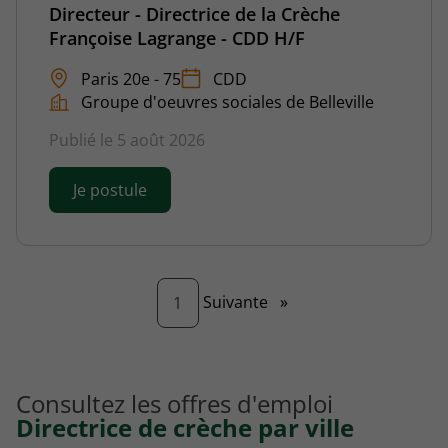
Directeur - Directrice de la Crèche
Françoise Lagrange - CDD H/F
Paris 20e - 75
CDD
Groupe d'oeuvres sociales de Belleville
Publié le 5 août 2026
Je postule
Page
Suivante
»
1
Consultez les offres d'emploi
Directrice de crèche par ville