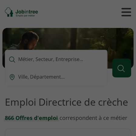
Se
Ouvrir
Ou
rendre
/
/
à
ferme
f
l'accueil
le
le
formul
m
de
reche
Que
voulez-
vous
Ou
rechercher
est-
?
ce
que
Emploi Directrice de crèche
vous
voulez
rechercher
866 Offres d'emploi
correspondent à ce métier
?